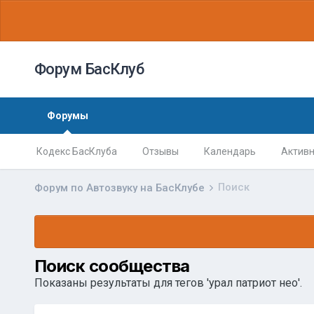
Форум БасКлуб
Форумы
Кодекс БасКлуба
Отзывы
Календарь
Активн
Поиск
Форум по Автозвуку на БасКлубе
Поиск сообщества
Показаны результаты для тегов 'урал патриот нео'.