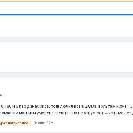
сы
6.180 и 6 пар динамиков, подключил все в 2 Ома, вольтаж ниже 13 
мкости магниты умерено греются, но не отпускает мысль может до
(и ещё 4 )
урал патриот нео