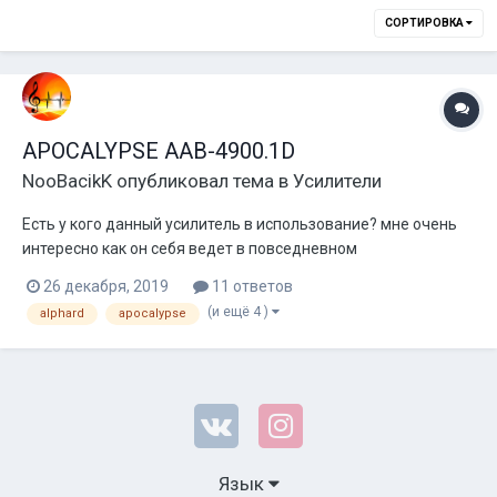
СОРТИРОВКА
APOCALYPSE AAB-4900.1D
NooBacikK
опубликовал тема в
Усилители
Есть у кого данный усилитель в использование? мне очень
интересно как он себя ведет в повседневном
использование, тесты и т.д. конечно интересно ( хотя на 4900
26 декабря, 2019
11 ответов
по моему еще не видел) , знаю что старые ААБы вполне
(и ещё 4 )
alphard
apocalypse
очень даже, а вот как новые собранные в Китае? Цена
довольно интересная и хотелось бы п...
Язык