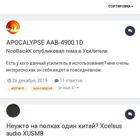
СОРТИРОВКА
APOCALYPSE AAB-4900.1D
NooBacikK
опубликовал тема в
Усилители
Есть у кого данный усилитель в использование? мне очень
интересно как он себя ведет в повседневном
использование, тесты и т.д. конечно интересно ( хотя на 4900
26 декабря, 2019
11 ответов
по моему еще не видел) , знаю что старые ААБы вполне
(и ещё 4 )
alphard
apocalypse
очень даже, а вот как новые собранные в Китае? Цена
довольно интересная и хотелось бы п...
Неужто на полках один китай? Xcelsus
audio XUSM8