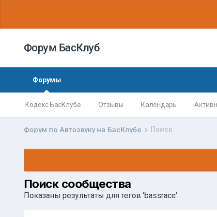
Форум БасКлуб
Форумы
Кодекс БасКлуба
Отзывы
Календарь
Активн
Поиск
Форум по Автозвуку на БасКлубе
Поиск сообщества
Показаны результаты для тегов 'bassrace'.