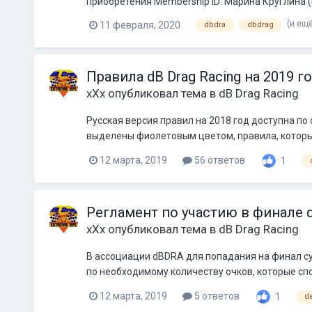
приобретения Membership ID: Марина Круглина (h
(и ещё
11 февраля, 2020
dbdra
dbdrag
Правила dB Drag Racing на 2019 г
xXx
опубликовал тема в
dB Drag Racing
Русская версия правил на 2018 год доступна по
выделены фиолетовым цветом, правила, которые
12 марта, 2019
56 ответов
1
Регламент по участию в финале dB
xXx
опубликовал тема в
dB Drag Racing
В ассоциации dBDRA для попадания на финал су
по необходимому количеству очков, которые спо
12 марта, 2019
5 ответов
1
d