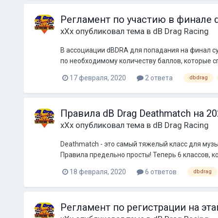
Регламент по участию в финале dB
xXx
опубликовал тема в
dB Drag Racing
В ассоциации dBDRA для попадания на финал су
по необходимому количеству баллов, которые сп
17 февраля, 2020
2 ответа
dbdrag
Правила dB Drag Deathmatch на 20
xXx
опубликовал тема в
dB Drag Racing
Deathmatch - это самый тяжелый класс для муз
Правила предельно просты! Теперь 6 классов, кот
18 февраля, 2020
6 ответов
dbdrag
Регламент по регистрации на этап