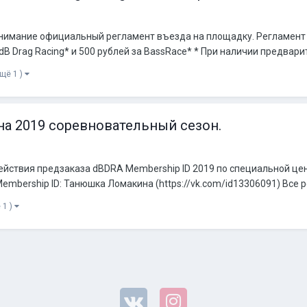
мание официальный регламент въезда на площадку. Регламент уч
dB Drag Racing* и 500 рублей за BassRace* * При наличии предварит
ещё 1 )
на 2019 соревновательный сезон.
ействия предзаказа dBDRA Membership ID 2019 по специальной цен
embership ID: Танюшка Ломакина (https://vk.com/id13306091) Все р
 1 )