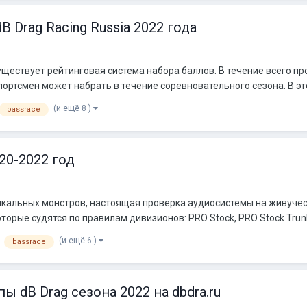
 Drag Racing Russia 2022 года
ществует рейтинговая система набора баллов. В течение всего 
ортсмен может набрать в течение соревновательного сезона. В это
(и ещё 8 )
bassrace
20-2022 год
ыкальных монстров, настоящая проверка аудиосистемы на живучес
орые судятся по правилам дивизионов: PRO Stock, PRO Stock Trunk, 
(и ещё 6 )
bassrace
ы dB Drag сезона 2022 на dbdra.ru