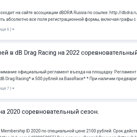
одит на сайте ассоциации dBDRA Russia по ссылке: http://dbdra.ru
ть абсолютно все поля регистрационной формы, включая графы с с
ещё 6 )
й в dB Drag Racing на 2022 соревновательны
мание официальный регламент въезда на площадку. Регламент уч
dB Drag Racing* и 500 рублей за BassRace* * При наличии предварит
ещё 7 )
на 2020 соревновательный сезон.
embership ID 2020 по специальной цене 2100 рублей. Срок действ