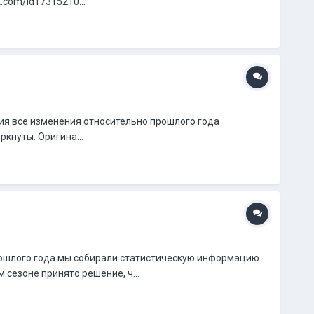
.com/id17315210...
ания все изменения относительно прошлого года
кнуты. Оригина...
прошлого года мы собирали статистическую информацию
 сезоне принято решение, ч...