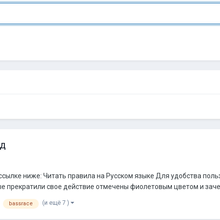
од
 ссылке ниже: Читать правила на Русском языке Для удобства пол
е прекратили свое действие отмечены фиолетовым цветом и зачер
(и ещё 7 )
bassrace