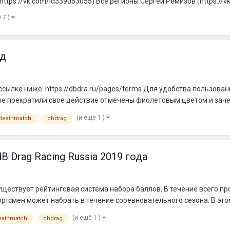
ttps://vk.com/id339053055) Все регионы Сергей Ремизов (https://vk
 7 )
од
 ссылке ниже: https://dbdra.ru/pages/terms Для удобства пользов
 прекратили свое действие отмечены фиолетовым цветом и зачер
(и ещё 1 )
deathmatch
dbdrag
 Drag Racing Russia 2019 года
ществует рейтинговая система набора баллов. В течение всего 
ртсмен может набрать в течение соревновательного сезона. В этом
(и ещё 1 )
eathmatch
dbdrag