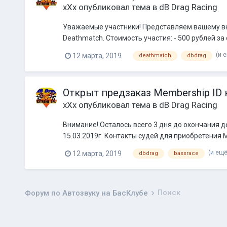
xXx
опубликовал тема в
dB Drag Racing
Уважаемые участники! Представляем вашему вни
Deathmatch. Стоимость участия: - 500 рублей за 
(и 
12 марта, 2019
deathmatch
dbdrag
Открыт предзаказ Membership ID 
xXx
опубликовал тема в
dB Drag Racing
Внимание! Осталось всего 3 дня до окончания д
15.03.2019г. Контакты судей для приобретения M
(и ещё
12 марта, 2019
dbdrag
bassrace
Поиск
Форум по Автозвуку на БасКлубе