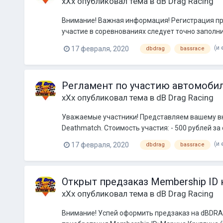
xXx
опубликовал тема в
dB Drag Racing
Внимание! Важная информация! Регистрация прох
участие в соревнованиях следует точно заполни
(и 
17 февраля, 2020
dbdrag
bassrace
Регламент по участию автомобиле
xXx
опубликовал тема в
dB Drag Racing
Уважаемые участники! Представляем вашему вни
Deathmatch. Стоимость участия: - 500 рублей за 
(и 
17 февраля, 2020
dbdrag
bassrace
Открыт предзаказ Membership ID 
xXx
опубликовал тема в
dB Drag Racing
Внимание! Успей оформить предзаказ на dBDRA M