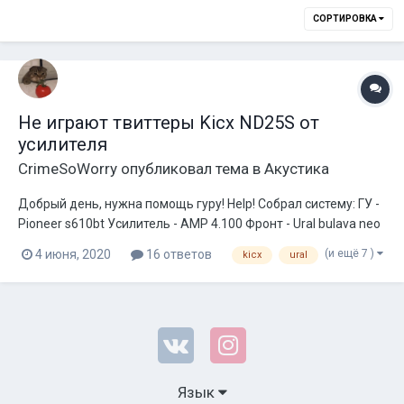
СОРТИРОВКА
Не играют твиттеры Kicx ND25S от
усилителя
CrimeSoWorry
опубликовал тема в
Акустика
Добрый день, нужна помощь гуру! Help! Собрал систему: ГУ -
Pioneer s610bt Усилитель - AMP 4.100 Фронт - Ural bulava neo
16.5 запитаны от усила Сзади штатная акустика, работает от
(и ещё 7 )
4 июня, 2020
16 ответов
kicx
ural
головы Саб - Ural molot 12 подключён в мост к усилу Провода
- AMP Решил прикрутит...
Язык