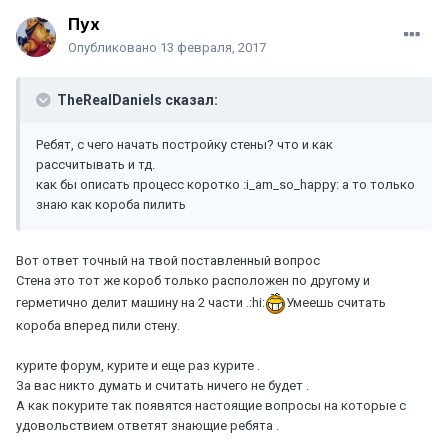
Пух
Опубликовано
13 февраля, 2017
TheRealDaniels сказал:
Ребят, с чего начать постройку стены? что и как
рассчитывать и тд.
как бы описать процесс коротко :i_am_so_happy: а то только
знаю как короба пилить
Вот ответ точный на твой поставленный вопрос
Стена это тот же короб только расположен по другому и
герметично делит машину на 2 части .:hi:
Умеешь считать
короба вперед пили стену.
курите форум, курите и еще раз курите .
За вас никто думать и считать ничего не будет .
А как покурите так появятся настоящие вопросы на которые с
удовольствием ответят знающие ребята .