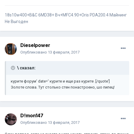
18s10w400+B&C 6MD38+ Вч+MFC4.90+Oris PDA200.4
Майнинг
Не Выгоден
Dieselpower
Опубликовано
13 февраля, 2017
\ сказал:
курите форум' date=' курите и еще раз курите .[/quote']
Золоте слова. Тут столько стен понастроено, шо пипец!
D!mon147
Опубликовано
13 февраля, 2017