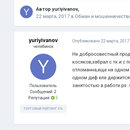
Автор
yuriyivanov
,
22 марта, 2017
в
Обман и мошенничество
yuriyivanov
Опубликовано
22 марта, 2017
челябинск
Не добросовестный про
косяков,забрал с тк и с
отломанна,еще на одном 
одном диф еле держится!
занятостью в работе.ps .
Пользователь
Сообщений:
2
Репутация:
5
ТОРГОВЫЙ РЕЙТИНГ
0%