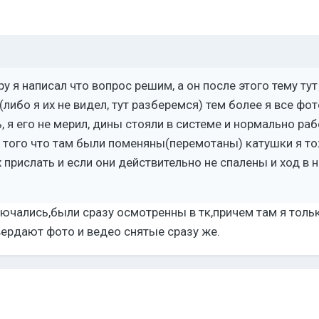
ру я написал что вопрос решим, а он после этого тему ту
либо я их не видел, тут разберемся) тем более я все фо
, я его не мерил, дины стояли в системе и нормально раб
в того что там были поменяны(перемотаны) катушки я то
 прислать и если они действительно не спалены и ход в 
чались,были сразу осмотренны в тк,причем там я толь
ердают фото и ведео снятые сразу же.