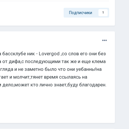
Подписчики
1
 бассклубе ник - Lovergod ,со слов его они без
нна от дифа,с последующими так же и еще клема
згляда и не заметно было что они уебанны!на
ает и молчит,тянет время ссылаясь на
им дело,может кто лично знает,буду благодарен.