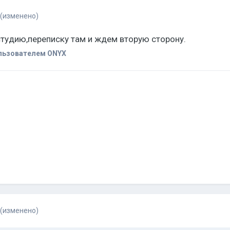
(изменено)
студию,переписку там и ждем вторую сторону.
льзователем ONYX
(изменено)