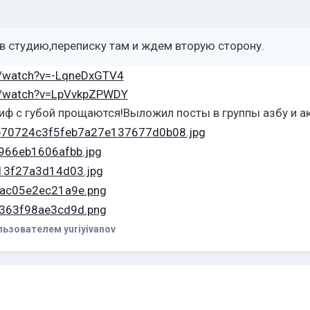
в студию,переписку там и ждем вторую сторону.
m/watch?v=-LqneDxGTV4
m/watch?v=LpVvkpZPWDY
иф с губой прощаются!Выложил посты в группы азбу и а
ьзователем yuriyivanov