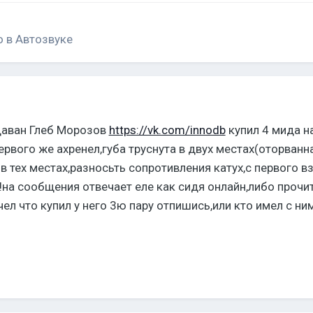
 в Автозвуке
даван Глеб Морозов
https://vk.com/innodb
купил 4 мида на
 первого же ахренел,губа труснута в двух местах(оторва
в тех местах,разносьть сопротивления катух,с первого в
на сообщения отвечает еле как сидя онлайн,либо прочит
чел что купил у него 3ю пару отпишись,или кто имел с н