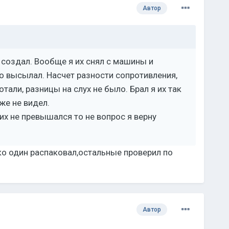
Автор
т создал. Вообще я их снял с машины и
то высылал. Насчет разности сопротивления,
отали, разницы на слух не было. Брал я их так
же не видел.
них не превышался то не вопрос я верну
ко один распаковал,остальные проверил по
Автор