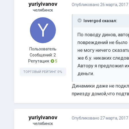
yuriyivanov
Опубликовано
26 марта, 2017
челябинск
lovergod сказал:
По поводу динов, авто
повреждений не было (
Пользователь
не могу ничего сказать
Сообщений:
2
же б.у. никаких следо
Репутация:
5
Автору я предложил их
ТОРГОВЫЙ РЕЙТИНГ
0%
деньги.
Динамики даже не подклю
приезду домой,что подтв
yuriyivanov
Опубликовано
27 марта, 2017
челябинск