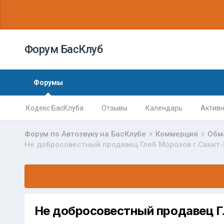
Форум БасКлуб
Форумы
Кодекс БасКлуба
Отзывы
Календарь
Активн
Форум по Автозвуку на БасКлубе
Коммерция
Обм
Не добросовестный продавец Глеб Морозов г.Санкт-
Не добросовестный продавец Г