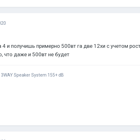
020
 4 и получишь примерно 500вт га две 12хи с учетом рост
ю, что даже и 500вт не будет
/ 3WAY Speaker System 155+ dB