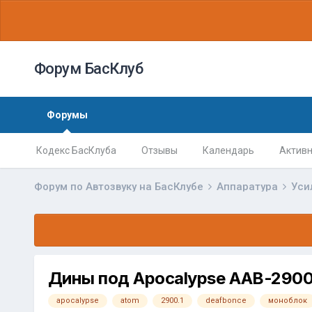
Форум БасКлуб
Форумы
Кодекс БасКлуба
Отзывы
Календарь
Активн
Форум по Автозвуку на БасКлубе
Аппаратура
Уси
Дины под Apocalypse AAB-2900
apocalypse
atom
2900.1
deafbonce
моноблок