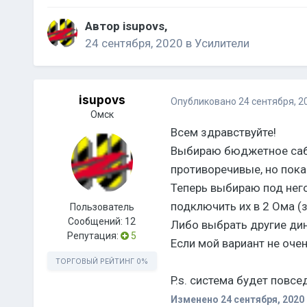
Автор
isupovs
,
24 сентября, 2020
в
Усилители
isupovs
Опубликовано
24 сентября, 2
Омск
Всем здравствуйте!
Выбираю бюджетное сабо
противоречивые, но пока
Теперь выбираю под него
подключить их в 2 Ома (з
Пользователь
Сообщений:
12
Либо выбрать другие дин
Репутация:
5
Если мой вариант не оче
ТОРГОВЫЙ РЕЙТИНГ
0%
P.s. система будет повс
Изменено
24 сентября, 2020