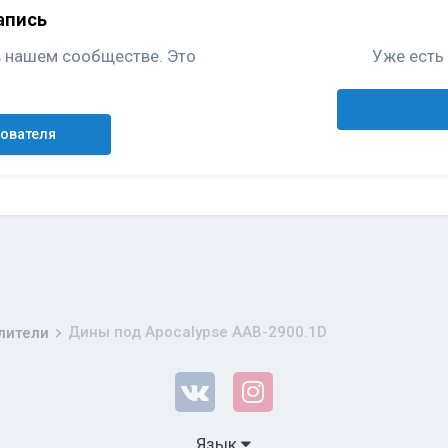
апись
в нашем сообществе. Это
Уже есть 
зователя
Дины под Apocalypse AAB-2900.1D
лители
Язык