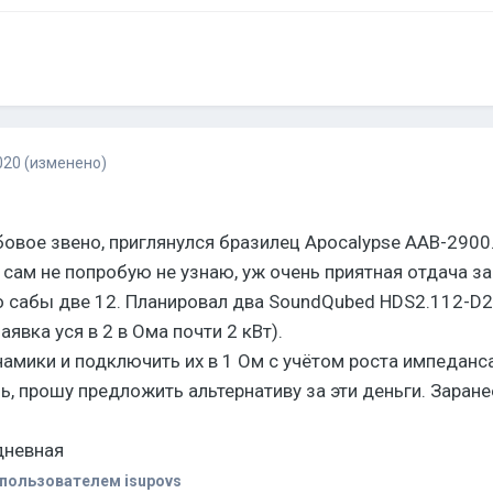
020
(изменено)
вое звено, приглянулся бразилец Apocalypse AAB-2900.
 сам не попробую не узнаю, уж очень приятная отдача за
 сабы две 12. Планировал два SoundQubed HDS2.112-D2 (
аявка уся в 2 в Ома почти 2 кВт).
амики и подключить их в 1 Ом с учётом роста импеданс
нь, прошу предложить альтернативу за эти деньги. Заран
едневная
пользователем isupovs