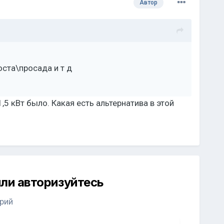
Автор
оста\просада и т д
5 кВт было. Какая есть альтернатива в этой
ли авторизуйтесь
рий