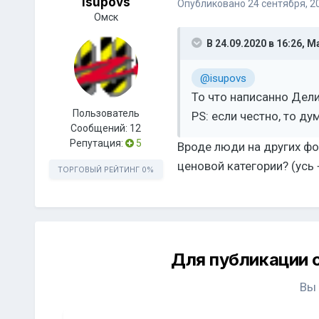
isupovs
Опубликовано
24 сентября, 2
Омск
В 24.09.2020 в 16:26,
Ма
@isupovs
То что написанно Дели
Пользователь
PS: если честно, то ду
Сообщений:
12
Репутация:
5
Вроде люди на других фор
ценовой категории? (усь 
ТОРГОВЫЙ РЕЙТИНГ
0%
Для публикации 
Вы