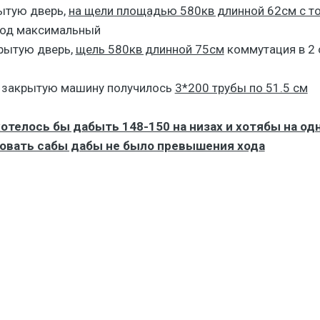
ытую дверь,
на щели площадью 580кв длинной 62см с то
од максимальный
рытую дверь,
щель 580кв длинной 75см
коммутация в 2 
а закрытую машину получилось
3*200 трубы по 51.5 см
отелось бы дабыть 148-150 на низах и хотябы на о
ровать сабы дабы не было превышения хода