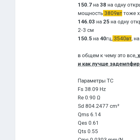
150.7
на
38
на одну откр
мощность
3809вт
тоже х
146.03
на
25
на одну отк
2-3 см
150.5
на
40
гц,
3540вт
, н
в общем к чему это все,
х
и как лучше задемпфи
Параметры ТС
Fs 38.09 Hz
Re 0.90 Ω
Sd 804.2477 cm²
Qms 6.14
Qes 0.61
Qts 0.55
Cms 0.0303 mm/N