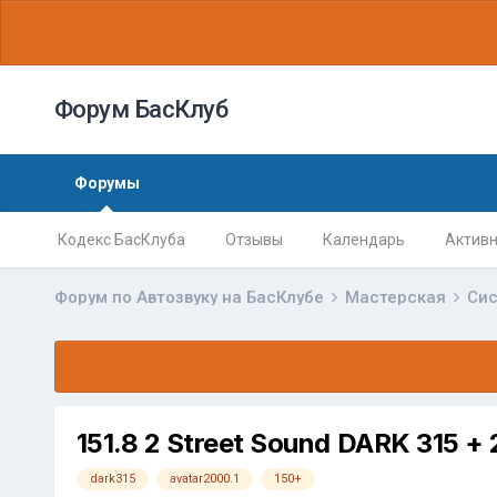
Форум БасКлуб
Форумы
Кодекс БасКлуба
Отзывы
Календарь
Активн
Форум по Автозвуку на БасКлубе
Мастерская
Сис
151.8 2 Street Sound DARK 315 + 
dark315
avatar2000.1
150+