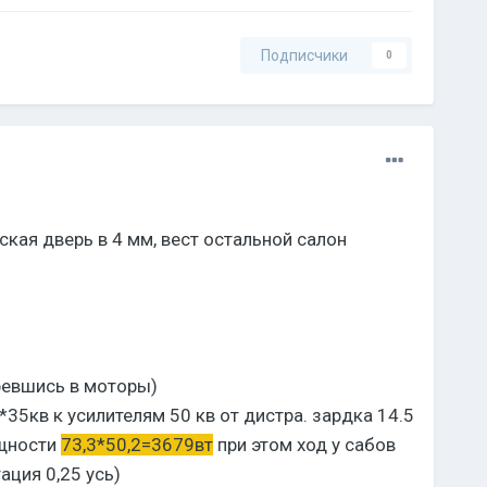
Подписчики
0
ская дверь в 4 мм, вест остальной салон
ревшись в моторы)
*35кв к усилителям 50 кв от дистра. зардка 14.5
ощности
73,3*50,2=3679вт
при этом ход у сабов
ация 0,25 усь)