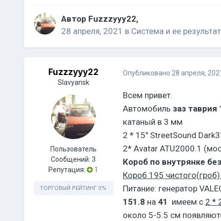
Автор
Fuzzzyyy22
,
28 апреля, 2021
в
Система и ее результат
Fuzzzyyy22
Опубликовано
28 апреля, 202
Slavyansk
Всем привет.
Автомобиль
заз таврия 
катаный в 3 мм
2 * 15" StreetSound Dark
2* Avatar ATU2000.1 (мос
Пользователь
Сообщений:
3
Короб по внутрянке без
Репутация:
1
Короб 195 чистого(гроб) 
Питание: генератор VALEO
ТОРГОВЫЙ РЕЙТИНГ
0%
151.8
на
41
имеем с
2 *
около 5-5.5 см появляют