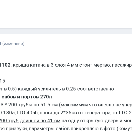
1
(изменено)
1102
. крыша катана в 3 слоя 4 мм стоит мертво, пасажир
315
т в 0.5) каждый усилитель в 0.25 соответственно
 сабов и портов 270л
3 * 200 трубы по 51.5 см
(максиммум что влезло не упе
 180a, LTO 40ah, провода 2*35кв от генератора, от LTO 2
 200 труб длинной по 41 см
на одну открытую дверь и м
ся призвуки, параметры сабов прикрепляю в фото.(комут