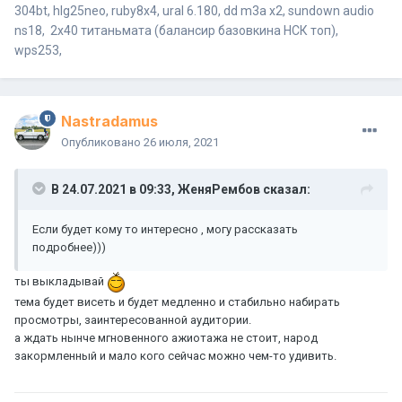
304bt, hlg25neo, ruby8х4, ural 6.180, dd m3a x2, sundown audio
ns18, 2x40 титаньмата (балансир базовкина НСК топ),
wps253,
Nastradamus
Опубликовано
26 июля, 2021
В 24.07.2021 в 09:33,
ЖеняРембов
сказал:
Если будет кому то интересно , могу рассказать
подробнее)))
ты выкладывай
тема будет висеть и будет медленно и стабильно набирать
просмотры, заинтересованной аудитории.
а ждать нынче мгновенного ажиотажа не стоит, народ
закормленный и мало кого сейчас можно чем-то удивить.