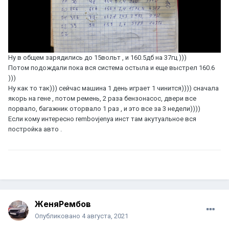
Ну в общем зарядились до 15вольт , и 160.5дб на 37гц )))
Потом подождали пока вся система остыла и еще выстрел 160.6
)))
Ну как то так))) сейчас машина 1 день играет 1 чинится)))) сначала
якорь на гене , потом ремень, 2 раза бензонасос, двери все
порвало, багажник оторвало 1 раз , и это все за 3 недели))))
Если кому интересно rembovjenya инст там акутуальное вся
постройка авто .
ЖеняРембов
Опубликовано
4 августа, 2021