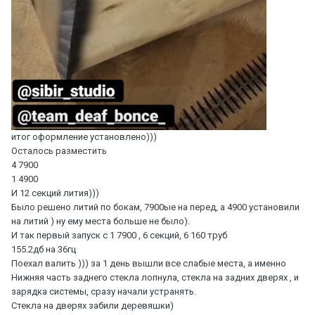
итог оформление установлено)))
Осталось разместить
4 7900
1 4900
И 12 секций лития)))
Было решено литий по бокам, 7900ые на перед, а 4900 установили
на литий ) ну ему места больше не было).
И так первый запуск с 1 7900 , 6 секций, 6 160 труб
155.2дб на 36гц
Поехал валить ))) за 1 день вышли все слабые места, а именно
Нижняя часть заднего стекла лопнула, стекла на задних дверях , и
зарядка системы, сразу начали устранять.
Стекла на дверях забили деревяшки)