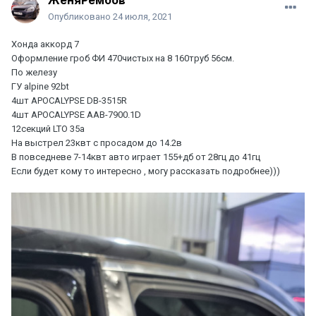
ЖеняРембов
Опубликовано
24 июля, 2021
Хонда аккорд 7
Оформление гроб ФИ 470чистых на 8 160труб 56см.
По железу
ГУ alpine 92bt
4шт APOCALYPSE DB-3515R
4шт APOCALYPSE AAB-7900.1D
12секций LTO 35a
На выстрел 23квт с просадом до 14.2в
В повседневе 7-14квт авто играет 155+дб от 28гц до 41гц
Если будет кому то интересно , могу рассказать подробнее)))