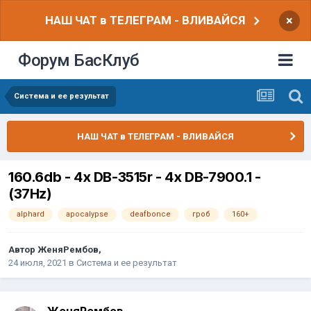
НАШ ЧАТ в ТЕЛЕГРАМ - ВЛИВАЙСЯ
×
Форум БасКлуб
Система и ее результат
НАШ ЧАТ в ТЕЛЕГРАМ - ВЛИВАЙСЯ
160.6db - 4x DB-3515r - 4x DB-7900.1 -
(37Hz)
alphard
apocalypse
deafbonce
гроб
160+
Автор
ЖеняРембов
,
24 июля, 2021
в
Система и ее результат