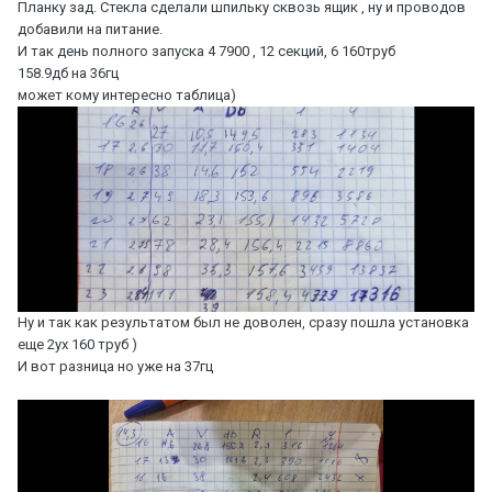
Планку зад. Стекла сделали шпильку сквозь ящик , ну и проводов
добавили на питание.
И так день полного запуска 4 7900 , 12 секций, 6 160труб
158.9дб на 36гц
может кому интересно таблица)
Ну и так как результатом был не доволен, сразу пошла установка
еще 2ух 160 труб )
И вот разница но уже на 37гц