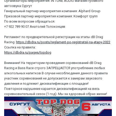
Организаторы мероприятия: IN TUNE AUDIO магазин громкого
автозвука Сургут
Генеральный партнер мероприятия компания: Alphard Group
Призовой партнер мероприятия компания: Комфорт групп
По всем вопросам обращаться:
+7 922 789 90 07 Анатолий Толоконцев
Регламент по предварительной регистрации на этапы dB Drag
Racing:
https://dbdra.ru/posts/reglament-po-registratsii-na-etapy-2022
Ссылка на правила:
https://dbdra.ru/pages/topdog
Внимание! На территории проведения соревнований dB Drag
Racing и Bass Race строго ЗАПРЕЩАЕТСЯ употребление любых
алкогольных напитков В случае несоблюдения данного правила
участник соревнований не допускается к замерам звукового
давления и подлежит дисквалификации с площадки!
Повторное нарушение карается дисквалификацией на весь
соревновательный сезон (1 год). Мы за здоровый образ жизни!