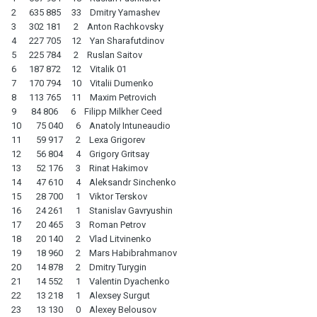
2 635 885 33 Dmitry Yamashev
3 302 181 2 Anton Rachkovsky
4 227 705 12 Yan Sharafutdinov
5 225 784 2 Ruslan Saitov
6 187 872 12 Vitalik 01
7 170 794 10 Vitalii Dumenko
8 113 765 11 Maxim Petrovich
9 84 806 6 Filipp Milkher Ceed
10 75 040 6 Anatoly Intuneaudio
11 59 917 2 Lexa Grigorev
12 56 804 4 Grigory Gritsay
13 52 176 3 Rinat Hakimov
14 47 610 4 Aleksandr Sinchenko
15 28 700 1 Viktor Terskov
16 24 261 1 Stanislav Gavryushin
17 20 465 3 Roman Petrov
18 20 140 2 Vlad Litvinenko
19 18 960 2 Mars Habibrahmanov
20 14 878 2 Dmitry Turygin
21 14 552 1 Valentin Dyachenko
22 13 218 1 Alexsey Surgut
23 13 130 0 Alexey Belousov