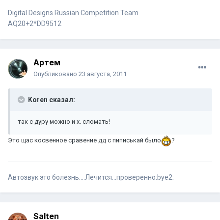
Digital Designs Russian Competition Team
AQ20+2*DD9512
Артем
Опубликовано
23 августа, 2011
Koren сказал:
так с дуру можно и х. сломать!
Это щас косвенное сравение дд с пиписькай было
?
Автозвук это болезнь....Лечится...проверенно:bye2:
Salten