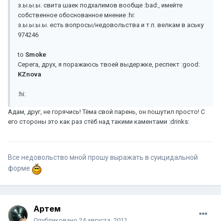
з.ы.ы.ы. свита шаек подхалимов вообще :bad:, имейте
собственное обоснованное мнение :hi:
з.ы.ы.ы.ы. есть вопросы/недовольства и т.п. велкам в аську
974246
to
Smoke
Серега, друх, я поражаюсь твоей выдержке, респект :good:
KZnova
:hi:
Адам, друг, не горячись! Тёма свой парень, он пошутил просто! С
его стороны это как раз стёб над такими каментами :drinks:
Все недовольство мной прошу выражать в суицидальной
форме
Артем
Опубликовано
24 августа, 2011