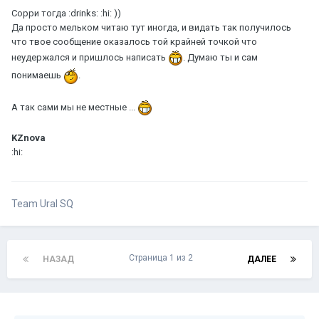
Сорри тогда :drinks: :hi: ))
Да просто мельком читаю тут иногда, и видать так получилось
что твое сообщение оказалось той крайней точкой что
неудержался и пришлось написать
. Думаю ты и сам
понимаешь
.
А так сами мы не местные ...
KZnova
:hi:
Team Ural SQ
Страница 1 из 2
НАЗАД
ДАЛЕЕ