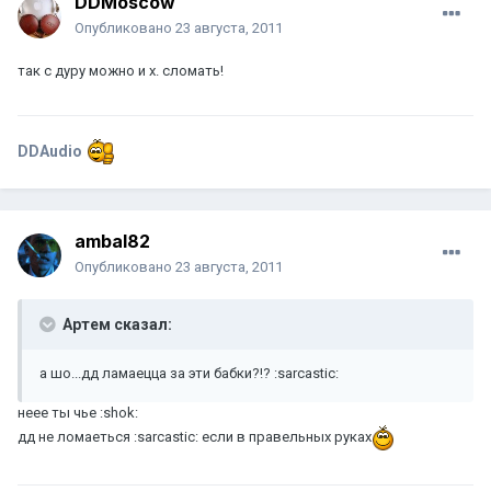
DDMoscow
Опубликовано
23 августа, 2011
так с дуру можно и х. сломать!
DDAudio
ambal82
Опубликовано
23 августа, 2011
Артем сказал:
а шо...дд ламаецца за эти бабки?!? :sarcastic:
неее ты чье :shok:
дд не ломаеться :sarcastic: если в правельных руках