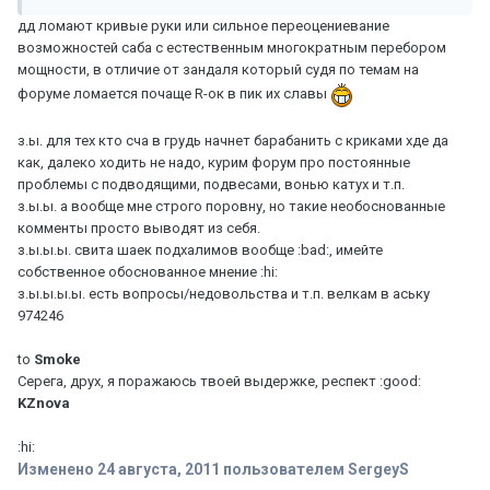
дд ломают кривые руки или сильное переоцениевание
возможностей саба с естественным многократным перебором
мощности, в отличие от зандаля который судя по темам на
форуме ломается почаще R-ок в пик их славы
з.ы. для тех кто сча в грудь начнет барабанить с криками хде да
как, далеко ходить не надо, курим форум про постоянные
проблемы с подводящими, подвесами, вонью катух и т.п.
з.ы.ы. а вообще мне строго поровну, но такие необоснованные
комменты просто выводят из себя.
з.ы.ы.ы. свита шаек подхалимов вообще :bad:, имейте
собственное обоснованное мнение :hi:
з.ы.ы.ы.ы. есть вопросы/недовольства и т.п. велкам в аську
974246
to
Smoke
Серега, друх, я поражаюсь твоей выдержке, респект :good:
KZnova
:hi:
Изменено
24 августа, 2011
пользователем SergeyS