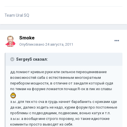
Team Ural SQ
Smoke
Опубликовано
24 августа, 2011
SergeyS сказал:
дд ломают кривые руки или сильное переоцениевание
возможностей саба с естественным многократным
перебором мощности, в отличие от зандаля который судя
по темам на форуме ломается почаще R-ок в пик их славы
з.ы. для тех кто сча в грудь начнет барабанить с криками хде
да как, далеко ходить не надо, курим форум про постоянные
проблемы с подводящими, подвесами, вонью катух и т.п.
з.ы.ы. а вообще мне строго поровну, но такие идиотские
комменты просто выводят из себя.