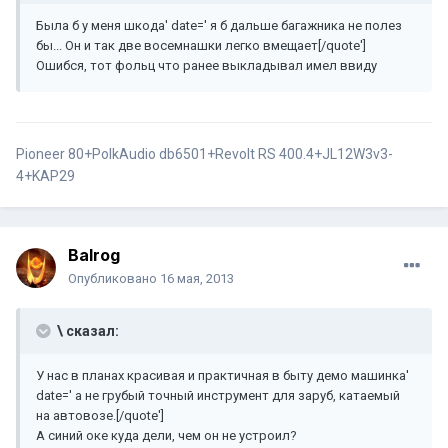
Была б у меня шкода' date=' я б дальше багажника не полез
бы... Он и так две восемнашки легко вмещает[/quote']
Ошибся, тот фольц что ранее выкладывал имел ввиду
Pioneer 80+PolkAudio db6501+Revolt RS 400.4+JL12W3v3-
4+KAP29
Balrog
Опубликовано
16 мая, 2013
\ сказал:
У нас в планах красивая и практичная в быту демо машинка'
date=' а не грубый точный инструмент для заруб, катаемый
на автовозе.[/quote']
А синий оке куда дели, чем он не устроил?