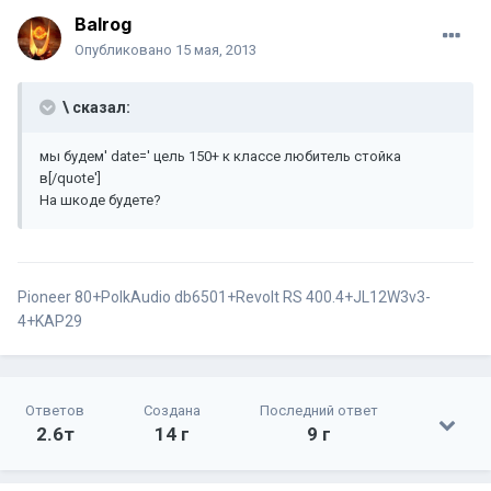
Balrog
Опубликовано
15 мая, 2013
\ сказал:
мы будем' date=' цель 150+ к классе любитель стойка
в[/quote']
На шкоде будете?
Pioneer 80+PolkAudio db6501+Revolt RS 400.4+JL12W3v3-
4+KAP29
Ответов
Создана
Последний ответ
2.6т
14 г
9 г