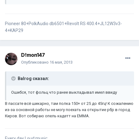
Pioneer 80+PolkAudio db6501+Revolt RS 400.4+JL12W3v3-
4+KAP29
D!mon147
Опубликовано
16 мая, 2013
Balrog сказал:
Ошибся, тот фольц что ранее выкладывал имел ввиду
В пассате всё шикарно, там полка 150+ от 25 до 45гц! К сожалению
из-за основной работы не могу поехать на открытие рбр в город
Киров. Вот собираю опель кадетт на ЕММА.
Every day Loud:music: