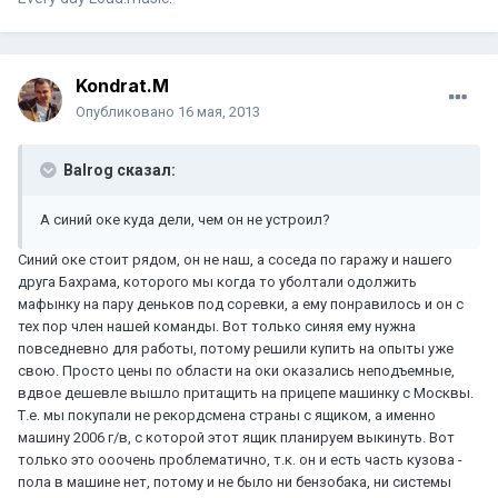
Kondrat.M
Опубликовано
16 мая, 2013
Balrog сказал:
А синий оке куда дели, чем он не устроил?
Синий оке стоит рядом, он не наш, а соседа по гаражу и нашего
друга Бахрама, которого мы когда то уболтали одолжить
мафынку на пару деньков под соревки, а ему понравилось и он с
тех пор член нашей команды. Вот только синяя ему нужна
повседневно для работы, потому решили купить на опыты уже
свою. Просто цены по области на оки оказались неподъемные,
вдвое дешевле вышло притащить на прицепе машинку с Москвы.
Т.е. мы покупали не рекордсмена страны с ящиком, а именно
машину 2006 г/в, с которой этот ящик планируем выкинуть. Вот
только это ооочень проблематично, т.к. он и есть часть кузова -
пола в машине нет, потому и не было ни бензобака, ни системы