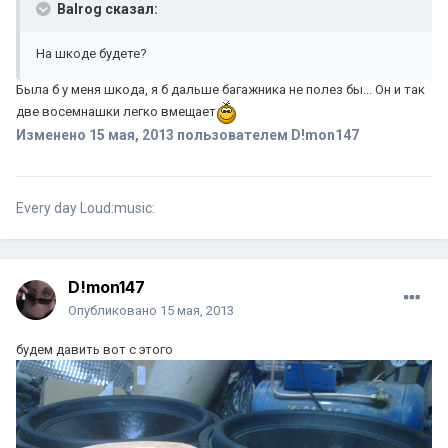
Balrog сказал:
На шкоде будете?
Была б у меня шкода, я б дальше багажника не полез бы... Он и так
две восемнашки легко вмещает
Изменено
15 мая, 2013
пользователем D!mon147
Every day Loud:music:
D!mon147
Опубликовано
15 мая, 2013
будем давить вот с этого