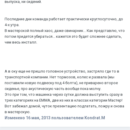
выпуска, ни сидений.
Последние дни команда работает практически круглосуточно, до
4-х утра.
В мастерской полный хаос, даже свинарник... Как представлю, что
потом придется убираться... кажется это будет сложнее сделать,
чем весь инсталл.
А в оку еще не пришло головное устройство, застряло где то в
транспортной компании. Нет тормозов, колес и развала (мы
поставили новую подвеску под 4 болта), не приварено второе
сиденье, про акустическую часть вообще пока молчу.
Это при том, что машинка через сутки должна выступить сразу в
трех категориях на ЕММА, две из них в классах категории Мастер!
Вот забежал домой, чуток презентацию подлатать, пожру и снова
в мастерскую.
Изменено
16 мая, 2013
пользователем Kondrat.M