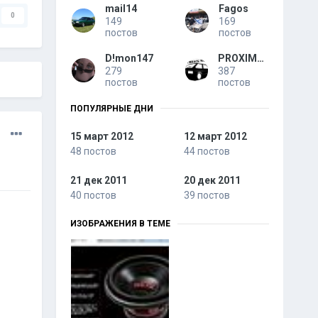
mail14
Fagos
0
149
169
постов
постов
D!mon147
PROXIMUS
279
387
постов
постов
ПОПУЛЯРНЫЕ ДНИ
15 март 2012
12 март 2012
48 постов
44 постов
21 дек 2011
20 дек 2011
40 постов
39 постов
ИЗОБРАЖЕНИЯ В ТЕМЕ