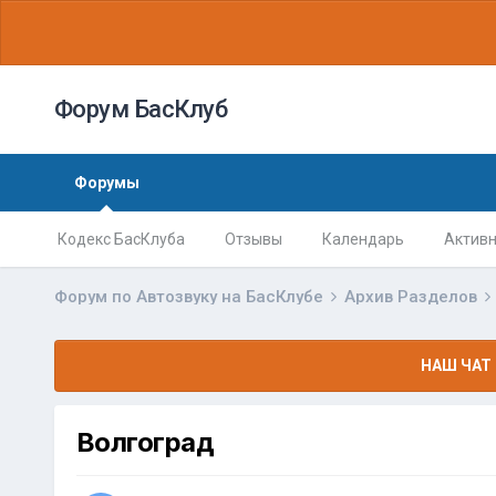
Форум БасКлуб
Форумы
Кодекс БасКлуба
Отзывы
Календарь
Активн
Форум по Автозвуку на БасКлубе
Архив Разделов
НАШ ЧАТ 
Волгоград