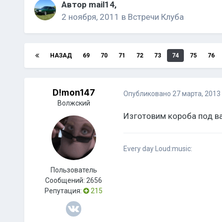
Автор
mail14
,
2 ноября, 2011
в
Встречи Клуба
НАЗАД
69
70
71
72
73
74
75
76
D!mon147
Опубликовано
27 марта, 2013
Волжский
Изготовим короба под ва
Every day Loud:music:
Пользователь
Сообщений:
2656
Репутация:
215