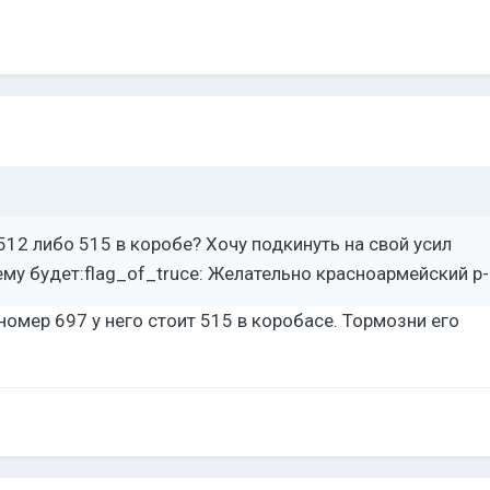
 512 либо 515 в коробе? Хочу подкинуть на свой усил
ему будет:flag_of_truce: Желательно красноармейский р-
номер 697 у него стоит 515 в коробасе. Тормозни его