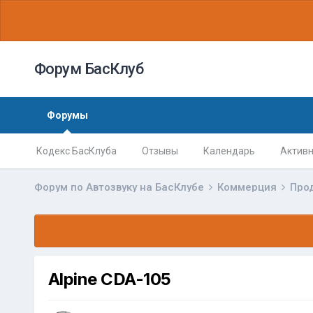
Форум БасКлуб
Форумы
Кодекс БасКлуба
Отзывы
Календарь
Активн
Форум по Автозвуку на БасКлубе
Коммерция
Про
Alpine CDA-105