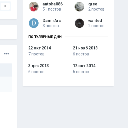
antoha086
gree
0
51 постов
2 постов
DamirArs
wanted
3 постов
2 постов
ПОПУЛЯРНЫЕ ДНИ
22 окт 2014
21 нояб 2013
7 постов
6 постов
3 дек 2013
12 окт 2014
6 постов
6 постов