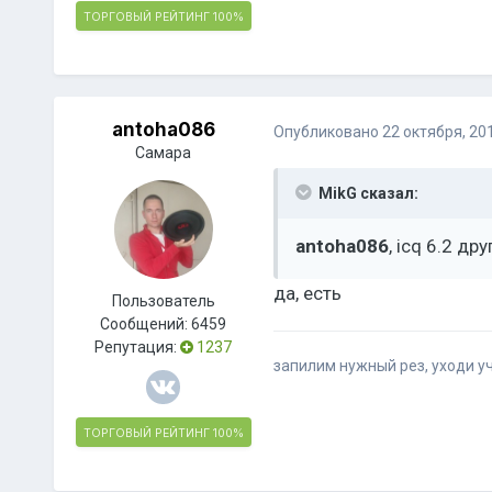
ТОРГОВЫЙ РЕЙТИНГ
100%
antoha086
Опубликовано
22 октября, 20
Самара
MikG сказал:
antoha086
, icq 6.2 др
да, есть
Пользователь
Сообщений:
6459
Репутация:
1237
запилим нужный рез, уходи 
ТОРГОВЫЙ РЕЙТИНГ
100%