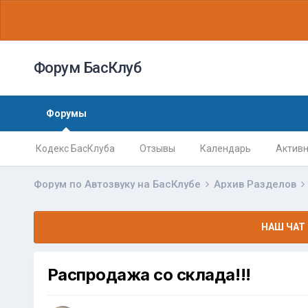
Форум БасКлуб
Форумы
Кодекс БасКлуба
Отзывы
Календарь
Активн
Форум по Автозвуку на БасКлубе
Архив Разделов
НАШ ЧАТ 
Распродажа со склада!!!