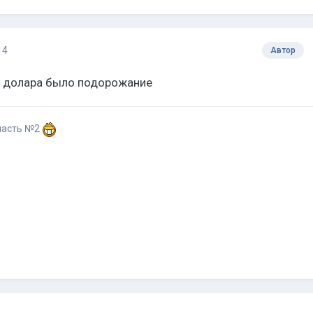
14
Автор
са долара было подорожание
участь №2