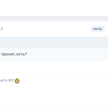
14
Автор
уг просит, есть?
участь №2