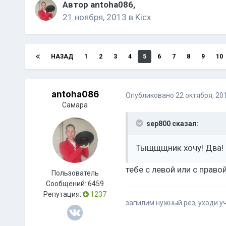
Автор
antoha086
,
21 ноября, 2013
в
Kicx
НАЗАД
1
2
3
4
5
6
7
8
9
10
antoha086
Опубликовано
22 октября, 20
Самара
sep800 сказал:
Тыщщщник хочу! Два! 
тебе с левой или с право
Пользователь
Сообщений:
6459
Репутация:
1237
запилим нужный рез, уходи 