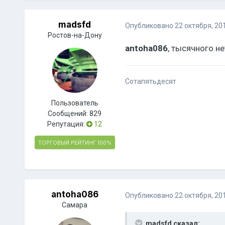
madsfd
Опубликовано
22 октября, 20
Ростов-на-Дону
antoha086
, тысячного не
Сотапятьдесят
Пользователь
Сообщений:
829
Репутация:
12
ТОРГОВЫЙ РЕЙТИНГ
100%
antoha086
Опубликовано
22 октября, 20
Самара
madsfd сказал: