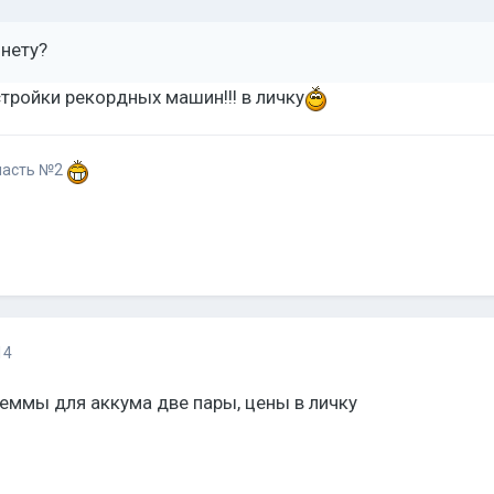
 нету?
стройки рекордных машин!!! в личку
участь №2
14
еммы для аккума две пары, цены в личку