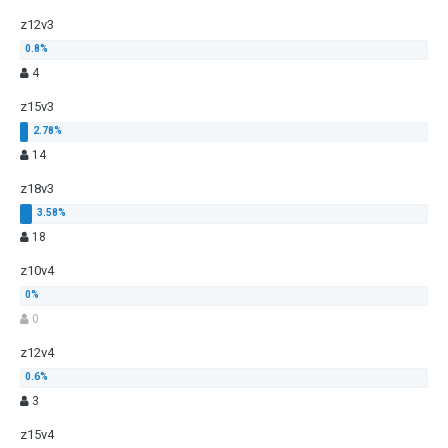
z12v3
4
z15v3
14
z18v3
18
z10v4
0
z12v4
3
z15v4