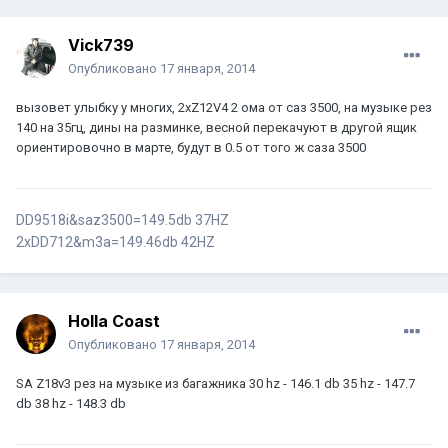
Vick739
Опубликовано
17 января, 2014
вызовет улыбку у многих, 2хZ12V4 2 ома от саз 3500, на музыке рез
140 на 35гц, дины на разминке, весной перекачуют в другой ящик
ориентировочно в марте, будут в 0.5 от того ж саза 3500
DD9518i&saz3500=149.5db 37HZ
2хDD712&m3a=149.46db 42HZ
Holla Coast
Опубликовано
17 января, 2014
SA Z18v3 рез на музыке из багажника 30 hz - 146.1 db 35 hz - 147.7
db 38 hz - 148.3 db