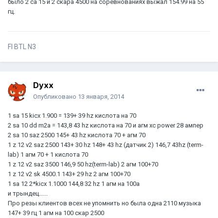
было 2 са 15 и 2 скара 4500 на соревнованиях выжал 154.99 на 55
гц.
FI BTL N3
Dyxx
Опубликовано
13 января, 2014
1 sa 15 kicx 1.900 = 139+ 39 hz кислота на 70
2 sa 10 dd m2a = 143,8 43 hz кислота на 70 и агм xc power 28 ампер
2 sa 10 saz 2500 145+ 43 hz кислота 70 + агм 70
1 z 12 v2 saz 2500 143+ 30 hz 148+ 43 hz (датчик 2) 146,7 43hz (term-
lab) 1 агм 70 + 1 кислота 70
1 z 12 v2 saz 3500 146,9 50 hz(term-lab) 2 агм 100+70
1 z 12 v2 sk 4500.1 143+ 29 hz 2 агм 100+70
1 sa 12 2*kicx 1.1000 144,8 32 hz 1 агм на 100а
и трындец......
Про резы клиентов всех не упомнить но была одна 2110 музыка
147+ 39 гц 1 агм на 100 скар 2500