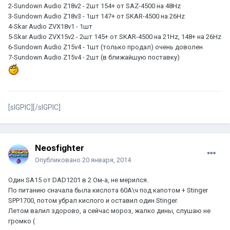
2-Sundown Audio Z18v2 - 2шт 154+ от SAZ-4500 на 48Hz
3-Sundown Audio Z18v3 - 1шт 147+ от SKAR-4500 на 26Hz
4-Skar Audio ZVX18v1 - 1шт
5-Skar Audio ZVX15v2 - 2шт 145+ от SKAR-4500 на 21Hz, 148+ на 26Hz
6-Sundown Audio Z15v4 - 1шт (только продал) очень доволен
7-Sundown Audio Z15v4 - 2шт (в ближайшую поставку)
[sIGPIC][/sIGPIC]
Neosfighter
Опубликовано
20 января, 2014
Один SA15 от DAD1201 в 2 Ом-а, не мерился.
По питанию сначала была кислота 60А\ч под капотом + Stinger
SPP1700, потом убрал кислого и оставил один Stinger.
Летом валил здорово, а сейчас мороз, жалко дины, слушаю не
громко (