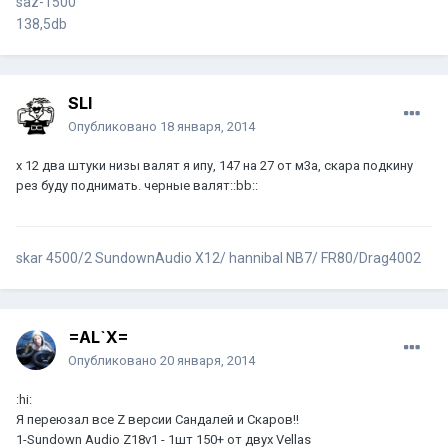
saz-1500
138,5db
SLI
Опубликовано
18 января, 2014
x 12 два штуки низы валят я ипу, 147 на 27 от м3а, скара подкину
рез буду поднимать. черные валят::bb::
skar 4500/2 SundownAudio X12/ hannibal NB7/ FR80/Drag4002
=AL`X=
Опубликовано
20 января, 2014
:hi:
Я переюзал все Z версии Сандалей и Скаров!!
1-Sundown Audio Z18v1 - 1шт 150+ от двух Vellas