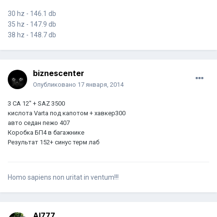
30 hz - 146.1 db
35 hz - 147.9 db
38 hz - 148.7 db
biznescenter
Опубликовано
17 января, 2014
3 СА 12" + SAZ 3500
кислота Varta под капотом + хавкер300
авто седан пежо 407
Коробка БП4 в багажнике
Результат 152+ синус терм лаб
Homo sapiens non uritat in ventum!!!
Al777