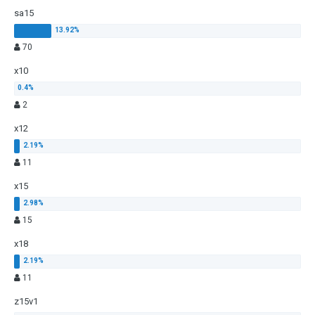
sa15
70
x10
2
x12
11
x15
15
x18
11
z15v1