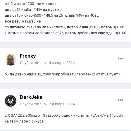
са12 и сакс 1200 - не мерялся
два са12 и м3а - 145+ на музыке
два са15 и скар4500 - 148,5 на 26 гц, пик 149+ на 40 гц
все резы на музыке
по питанию сначала две кислоты, потом один д3100, потом д3100
+ мехман, потом добавился с975, потом добавился еще один д3100
Frenky
Опубликовано
14 января, 2014
была давно ешка 12, хочу попробовать пару sa-12 от m3a:nyam1:
DarkJeka
Опубликовано
17 января, 2014
2 X SA12D2 в05ом от Saz2500 с одной кислоты 75Ah 47Hz 145.5db
на терм лабе с синуса...