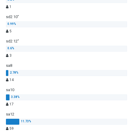
1
sd2 10"
5
sd2 12"
3
sa8
14
sa10
17
sa12
59