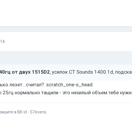
014
40гц от двух 1515D2
, усилок CT Sounds 1400.1d, подск
ько лезет...считал? :scratch_one-s_head:
ы 25гц нормально тащили - это нехилый объем тебе нужно
ишите в ВК id - S7evens.