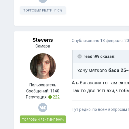
ТОРГОВЫЙ РЕЙТИНГ
0%
Stevens
Опубликовано
13 февраля, 2
Самара
readn99 сказал:
хочу мягкого
баса 25-
А в багажник то там скол
Пользователь
Так то две пятнахи, чтоб
Сообщений:
1140
Репутация:
222
Тут редко, по всем вопросам п
ТОРГОВЫЙ РЕЙТИНГ
100%