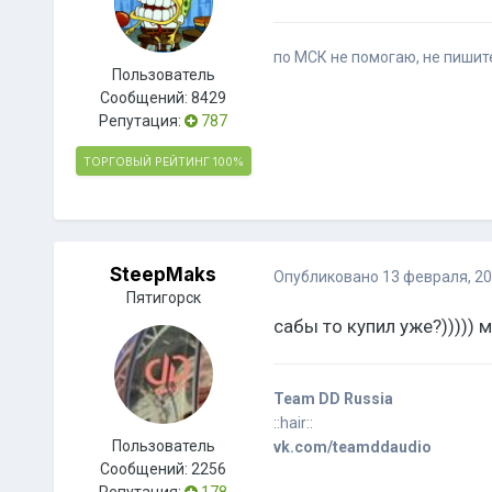
по МСК не помогаю, не пишите
Пользователь
Сообщений:
8429
Репутация:
787
ТОРГОВЫЙ РЕЙТИНГ
100%
SteepMaks
Опубликовано
13 февраля, 2
Пятигорск
сабы то купил уже?))))) 
Team DD Russia
::hair::
Пользователь
vk.com/teamddaudio
Сообщений:
2256