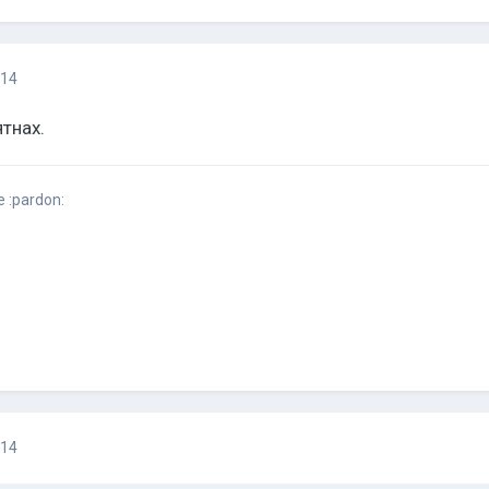
014
тнах.
 :pardon:
014