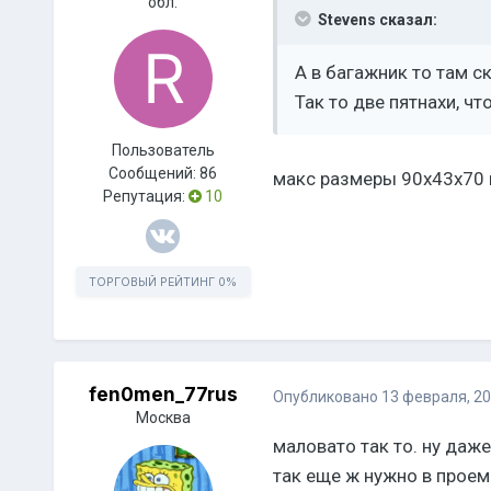
обл.
Stevens сказал:
А в багажник то там ск
Так то две пятнахи, ч
Пользователь
Сообщений:
86
макс размеры 90х43х70 
Репутация:
10
ТОРГОВЫЙ РЕЙТИНГ
0%
fen0men_77rus
Опубликовано
13 февраля, 2
Москва
маловато так то. ну даж
так еще ж нужно в проем 