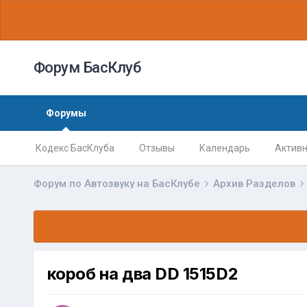
Форум БасКлуб
Форумы
Кодекс БасКлуба
Отзывы
Календарь
Активн
Форум по Автозвуку на БасКлубе
Архив Разделов
короб на два DD 1515D2