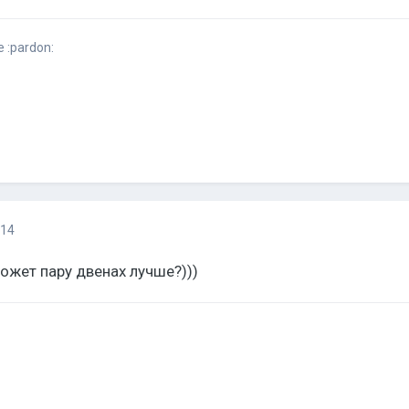
 :pardon:
014
может пару двенах лучше?)))