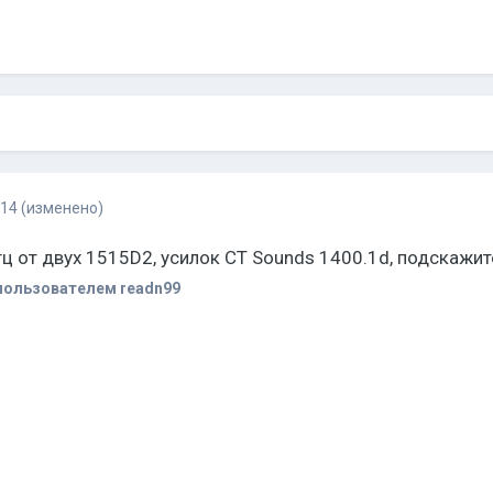
014
(изменено)
гц от двух 1515D2, усилок CT Sounds 1400.1d, подскажит
ользователем readn99