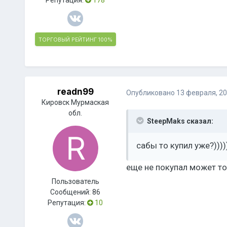
Репутация:
178
ТОРГОВЫЙ РЕЙТИНГ
100%
readn99
Опубликовано
13 февраля, 2
Кировск Мурмаская
обл.
SteepMaks сказал:
сабы то купил уже?)))
еще не покупал может то
Пользователь
Сообщений:
86
Репутация:
10