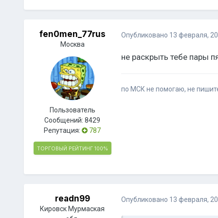
fen0men_77rus
Опубликовано
13 февраля, 2
Москва
не раскрыть тебе пары пя
по МСК не помогаю, не пишите
Пользователь
Сообщений:
8429
Репутация:
787
ТОРГОВЫЙ РЕЙТИНГ
100%
readn99
Опубликовано
13 февраля, 2
Кировск Мурмаская