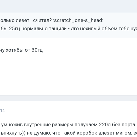
олько лезет...считал? :scratch_one-s_head:
тобы 25гц нормально тащили - это нехилый объем тебе нуж
ну хотябы от 30гц
014
е умножив внутренние размеры получаем 220л без порта 
впихнуть)) не думаю, что такой коробок влезет мигом, ес