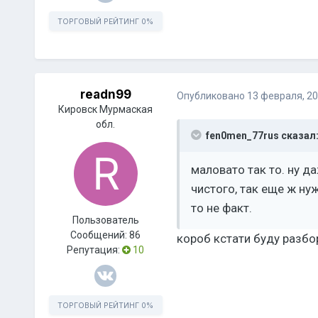
ТОРГОВЫЙ РЕЙТИНГ
0%
readn99
Опубликовано
13 февраля, 2
Кировск Мурмаская
обл.
fen0men_77rus сказал
маловато так то. ну д
чистого, так еще ж ну
то не факт.
Пользователь
Сообщений:
86
короб кстати буду разб
Репутация:
10
ТОРГОВЫЙ РЕЙТИНГ
0%