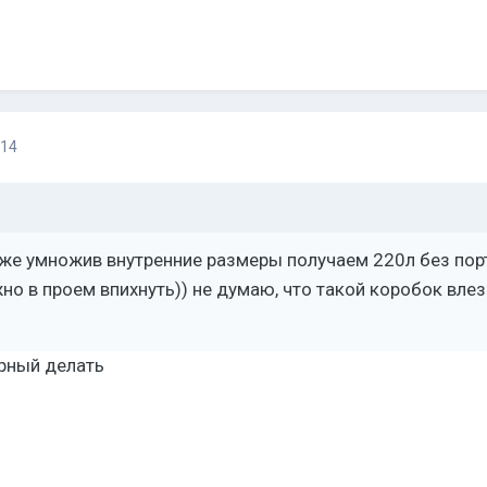
014
:
аже умножив внутренние размеры получаем 220л без пор
жно в проем впихнуть)) не думаю, что такой коробок влез
орный делать