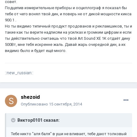
совет.
Подцепив измерительные приборы и осциллограф я показал бы
тебе от чего вонял твой дин, и поверь не от дикой мощности кикса
900.1 .
Но ты видимо типичный продукт продованов и рекламшиков, ты и
такие как ты верите надписям на усилках и громким цифрам и если
ты действительно считаешь что твой Art Sound XE 1K отдаёт дину
500Вт, мне тебя искренне жаль. Давай жарь очередной дин, а их
видимо было и будет ещё много.
::new_russian::
shezoid
Опубликовано
15 сентября, 2014
Виктор0101 сказал:
Тебе никто "аля баля" в уши не вливает, тебе дают толковый