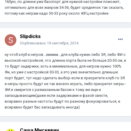
160ую, по длинне уже басспорт для нужной настройки поможет,
оптимально для всех жанром 34-36, будет среднячок так сказать,
потому как неграм надо 30-33 року около 40Гц настройки
Slipdicks
Опубликовано
19 сентября, 2014
ну чтоб клуб и негров...хмммм...для клуба нужен либо ЗЯ, либо ФИ с
высокой настройкой, что длинна порта была не больше 20-30 см, и
то будут задержки, хоть и минимальные, для негром нужно 100%
Фи, но уже с настройкой 30-33, а это уже значительно длиньше
порт будет, тут надо сделать выбор-если в преоритете клуб-то ЗЯ
и негры просто будут не так весело играть, либо приоритет негры -
ФИ и смирится с размазанным басом к тому же еще и
запаздывающим(даже если задержками и фазой свести,
всеравно разные частоты будут по разному фокусироваться, и
всеравно будет бас запаздывать иногда)
Саша Мискевич