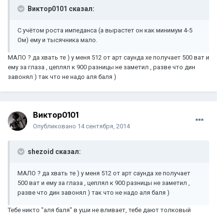
Виктор0101 сказал:
С учётом роста импеданса (а вырастет он как минимум 4-5
Ом) ему и тысячника мало.
МАЛО ? да хвать те ) у меня 512 от арт саунда хе получает 500 ват и
ему за глаза , цеплял к 900 разницы не заметил , разве что дин
завонял ) так что не надо аля баля )
Виктор0101
Опубликовано
14 сентября, 2014
shezoid сказал:
МАЛО ? да хвать те ) у меня 512 от арт саунда хе получает
500 ват и ему за глаза , цеплял к 900 разницы не заметил ,
разве что дин завонял ) так что не надо аля баля )
Тебе никто "аля баля" в уши не вливает, тебе дают толковый