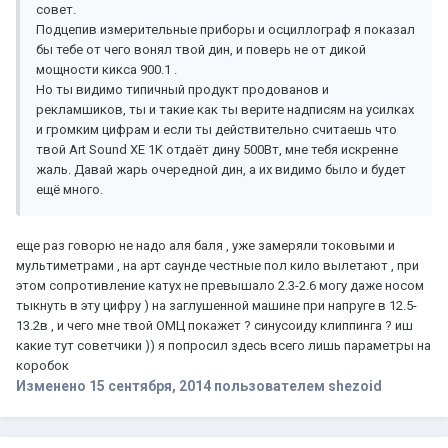
совет.
Подцепив измерительные приборы и осциллограф я показал
бы тебе от чего вонял твой дин, и поверь не от дикой
мощности кикса 900.1 .
Но ты видимо типичный продукт продованов и
рекламшиков, ты и такие как ты верите надписям на усилках
и громким цифрам и если ты действительно считаешь что
твой Art Sound XE 1K отдаёт дину 500Вт, мне тебя искренне
жаль. Давай жарь очередной дин, а их видимо было и будет
ещё много.
еще раз говорю не надо аля баля , уже замеряли токовыми и
мультиметрами , на арт саунде честные пол кило вылетают , при
этом сопротивление катух не превышало 2.3-2.6 могу даже носом
тыкнуть в эту цифру ) на заглушенной машине при напруге в 12.5-
13.2в , и чего мне твой ОМЦ покажет ? синусоиду клиппинга ? иш
какие тут советчики )) я попросил здесь всего лишь параметры на
коробок
Изменено
15 сентября, 2014
пользователем shezoid