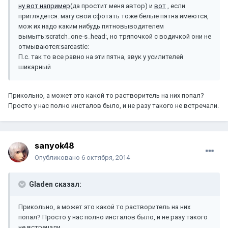
ну вот например
(да простит меня автор) и
вот
, если
приглядется. магу свой сфотать тоже белые пятна имеются,
мож их надо каким нибудь пятновыводителем
вымыть:scratch_one-s_head:, но тряпочкой с водичкой они не
отмываются:sarcastic:
П.с. так то все равно на эти пятна, звук у усилителей
шикарный
Прикольно, а может это какой то растворитель на них попал?
Просто у нас полно инсталов было, и не разу такого не встречали.
sanyok48
Опубликовано
6 октября, 2014
Gladen сказал:
Прикольно, а может это какой то растворитель на них
попал? Просто у нас полно инсталов было, и не разу такого
не встречали.