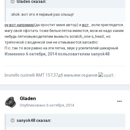
Gladen сказал:
:shok: вот это я первый раз слышу!
ну вот например
(да простит меня автор) и
вот
, если приглядется.
магу свой сфотать тоже белые пятна имеются, мож их надо каким
нибудь пятновыводителем вымыть:scratch_one-s_head:, но
тряпочкой с водичкой они не отмываются:sarcastic:
П.с. так то все равно на эти пятна, звук у усилителей шикарный
Изменено
6 октября, 2014
пользователем sanyok48
brunello cucinelli АМТ 157,37дб маньяки седанов
Gladen
Опубликовано
6 октября, 2014
sanyok48 сказал: