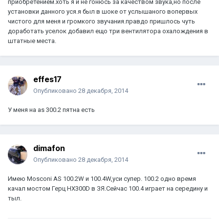
приобретением.хоть я и не гонюсь за качеством звука,но после
установки данного уся.я был в шоке от услышаного вопервых
чистого для меня и громкого звучания.правдо пришлось чуть
доработать уселок добавил ещо три вентилятора охалождения в
штатные места.
effes17
Опубликовано
28 декабря, 2014
У меня на as 300.2 пятна есть
dimafon
Опубликовано
28 декабря, 2014
Имею Mosconi AS 100.2W и 100.4W,уси супер. 100.2 одно время
качал мостом Герц HX300D в ЗЯ.Сейчас 100.4 играет на середину и
тыл.