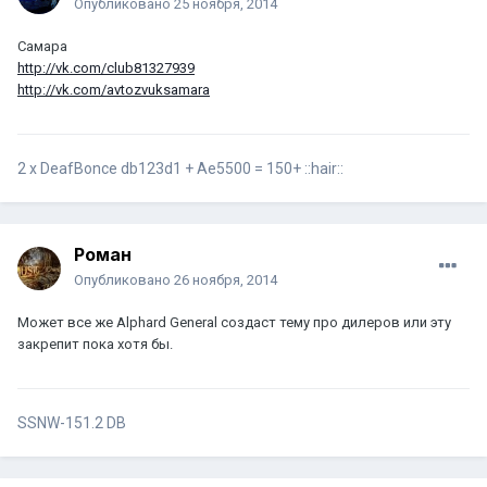
Опубликовано
25 ноября, 2014
Самара
http://vk.com/club81327939
http://vk.com/avtozvuksamara
2 х DeafBonce db123d1 + Ae5500 = 150+ ::hair::
Роман
Опубликовано
26 ноября, 2014
Может все же Alphard General создаст тему про дилеров или эту
закрепит пока хотя бы.
SSNW-151.2 DB