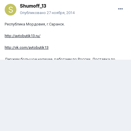
Shumoff_13
Опубликовано
27 ноября, 2014
Республика Мордовия, г.Саранск.
http://avtobutik13.ru/
http://vk.com/avtobutik13
Держим большое наличие, работаем по России. Доставка по
ближайшим регионам 1-3 суток.
Kostya_Yarkei
Опубликовано
27 ноября, 2014
г.Тюмень
Яркеев Константин
http://vk.com/kostya_yarkei
http://vk.com/alphardhannibalaudio
телефон:89322000672