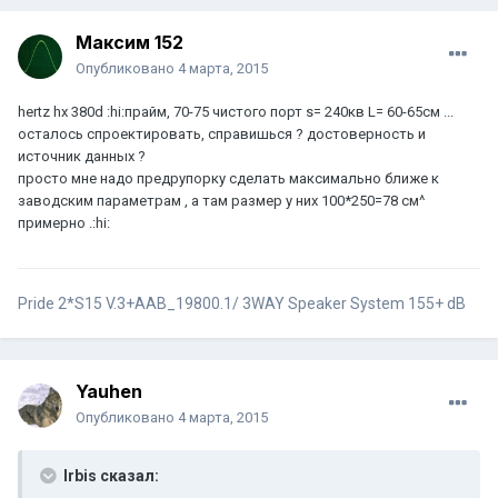
Максим 152
Опубликовано
4 марта, 2015
hertz hx 380d :hi:прайм, 70-75 чистого порт s= 240кв L= 60-65см ...
осталось спроектировать, справишься ? достоверность и
источник данных ?
просто мне надо предрупорку сделать максимально ближе к
заводским параметрам , а там размер у них 100*250=78 см^
примерно .:hi:
Pride 2*S15 V.3+AAB_19800.1/ 3WAY Speaker System 155+ dB
Yauhen
Опубликовано
4 марта, 2015
Irbis сказал: