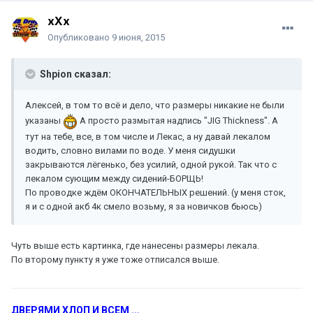
xXx
Опубликовано
9 июня, 2015
Shpion сказал:
Алексей, в том то всё и дело, что размеры никакие не были
указаны
А просто размытая надпись "JIG Thickness". А
тут на тебе, все, в том числе и Лекас, а ну давай лекалом
водить, словно вилами по воде. У меня сидушки
закрываются лёгенько, без усилий, одной рукой. Так что с
лекалом сующим между сидений-БОРЩЬ!
По проводке ждём ОКОНЧАТЕЛЬНЫХ решений. (у меня сток,
я и с одной акб 4к смело возьму, я за новичков бьюсь)
Чуть выше есть картинка, где нанесены размеры лекала.
По второму пункту я уже тоже отписался выше.
ДВЕРЯМИ ХЛОП И ВСЕМ ...