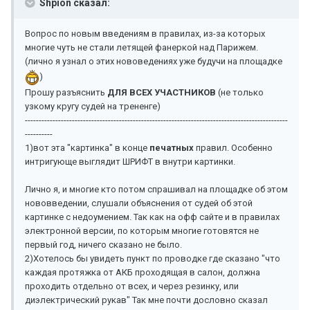
Shpion сказал:
Вопрос по новым введениям в правилах, из-за которых
многие чуть не стали летящей фанеркой над Парижем.
(лично я узнал о этих нововедениях уже будучи на площадке
)
Прошу разъяснить
ДЛЯ ВСЕХ УЧАСТНИКОВ
(не только
узкому кругу судей на трененге)
-----------------------------------------------------------------------------------------------
----------
1)вот эта "картинка" в конце
печатных
правил. Особенно
интригующе выглядит ШРИФТ в внутри картинки.
Лично я, и многие кто потом спрашивал на площадке об этом
нововведении, слушали объяснения от судей об этой
картинке с недоумением. Так как на офф сайте и в правилах
электронной версии, по которым многие готовятся не
первый год, ничего сказано не было.
2)Хотелось бы увидеть пункт по проводке где сказано "что
каждая протяжка от АКБ проходящая в салон, должна
проходить отдельно от всех, и через резинку, или
диэлектрический рукав" Так мне почти дословно сказал