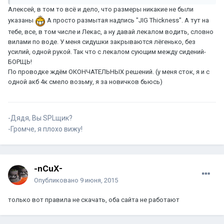
Алексей, в том то всё и дело, что размеры никакие не были
указаны
А просто размытая надпись "JIG Thickness". А тут на
тебе, все, в том числе и Лекас, а ну давай лекалом водить, словно
вилами по воде. У меня сидушки закрываются лёгенько, без
усилий, одной рукой. Так что с лекалом сующим между сидений-
БОРЩЬ!
По проводке ждём ОКОНЧАТЕЛЬНЫХ решений. (у меня сток, я и с
одной акб 4к смело возьму, я за новичков бьюсь)
-Дядя, Вы SPLщик?
-Громче, я плохо вижу!
-nCuX-
Опубликовано
9 июня, 2015
только вот правила не скачать, оба сайта не работают