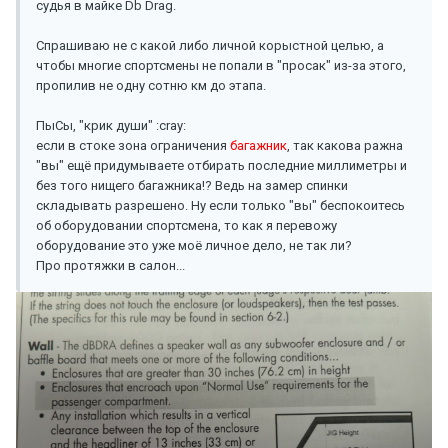
судья в майке Db Drag.
Спрашиваю не с какой либо личной корыстной целью, а
чтобы многие спортсмены не попали в "просак" из-за этого,
пропилив не одну сотню км до этапа.
ПыСы, "крик души" :cray:
если в стоке зона ограничения
багажник
, так какова ражна
"вы" ещё придумываете отбирать последние миллиметры и
без того нищего багажника!? Ведь на замер спинки
складывать разрешено. Ну если только "вы" беспокоитесь
об оборудовании спортсмена, то как я перевожу
оборудование это уже моё личное дело, не так ли?
Про протяжки в салон...