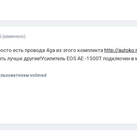
ы
5
(изменено)
осто есть провода 4ga из этого комплекта
http://autoko
ь лучше другие!Усилитель EOS AE -1500T подключен в мо
льзователем volimed