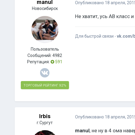
manul
Опубликовано
18 апреля, 201
Новосибирск
Не хватит, усь АВ класс 
Для быстрой связи -
vk.com/
Пользователь
Сообщений:
4982
Репутация:
591
ТОРГОВЫЙ РЕЙТИНГ
92%
Irbis
Опубликовано
18 апреля, 201
г.Сургут
manul
, не ну в 4 ома нав