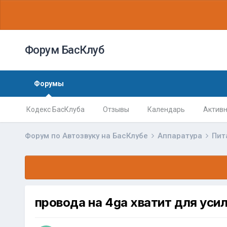
Форум БасКлуб
Форумы
Кодекс БасКлуба
Отзывы
Календарь
Активн
Форум по Автозвуку на БасКлубе
Аппаратура
Пит
провода на 4ga хватит для уси