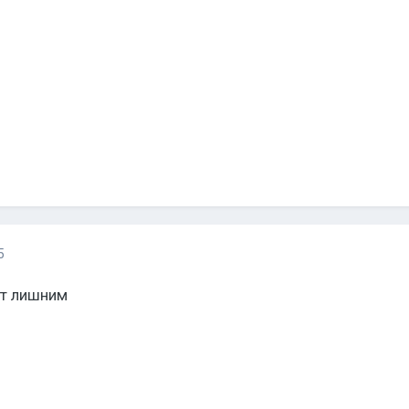
5
ет лишним