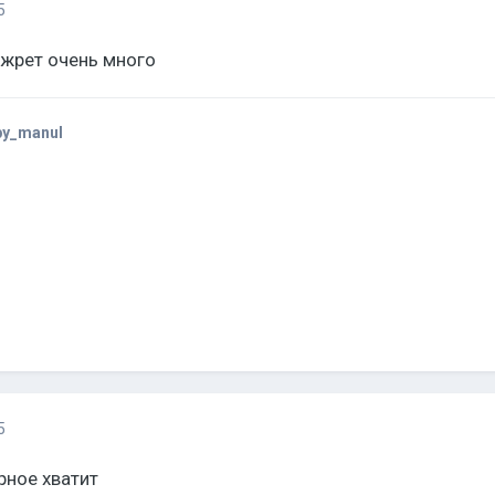
5
и жрет очень много
by_manul
5
ерное хватит