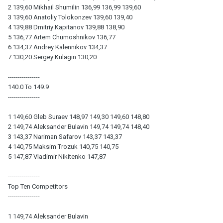
2 139,60 Mikhail Shumilin 136,99 136,99 139,60
3 139,60 Anatoliy Tolokonzev 139,60 139,40
4 139,88 Dmitriy Kapitanov 139,88 138,90
5 136,77 Artem Chumoshnikov 136,77
6 134,37 Andrey Kalennikov 134,37
7 130,20 Sergey Kulagin 130,20
----------------
140.0 To 149.9
----------------
1 149,60 Gleb Suraev 148,97 149,30 149,60 148,80
2 149,74 Aleksander Bulavin 149,74 149,74 148,40
3 143,37 Nariman Safarov 143,37 143,37
4 140,75 Maksim Trozuk 140,75 140,75
5 147,87 Vladimir Nikitenko 147,87
----------------
Top Ten Competitors
----------------
1 149,74 Aleksander Bulavin