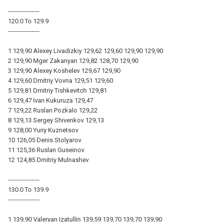
----------------
120.0 To 129.9
----------------
1 129,90 Alexey Livadizkiy 129,62 129,60 129,90 129,90
2 129,90 Mger Zakanyan 129,82 128,70 129,90
3 129,90 Alexey Koshelev 129,67 129,90
4 129,60 Dmitriy Vovna 129,51 129,60
5 129,81 Dmitriy Tishkevitch 129,81
6 129,47 Ivan Kukuruza 129,47
7 129,22 Ruslan Pozkalo 129,22
8 129,13 Sergey Shivenkov 129,13
9 128,00 Yuriy Kuznetsov
10 126,05 Denis Stolyarov
11 125,36 Ruslan Guseinov
12 124,85 Dmitriy Mulnashev
----------------
130.0 To 139.9
----------------
1 139,90 Valeryan Izatullin 139,59 139,70 139,70 139,90