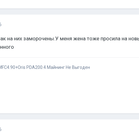
6
к на них заморочены.У меня жена тоже просила на новый 
енного
FC4.90+Oris PDA200.4
Майнинг Не Выгоден
6