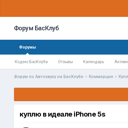
Форум БасКлуб
Форумы
Кодекс БасКлуба
Отзывы
Календарь
Активн
Форум по Автозвуку на БасКлубе
Коммерция
Куп
куплю в идеале iPhone 5s