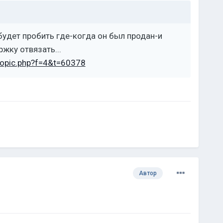
будет пробить где-когда он был продан-и
жку отвязать...
topic.php?f=4&t=60378
Автор