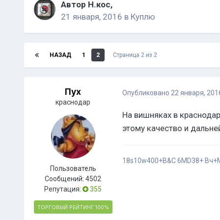
Автор
Н.кос
,
21 января, 2016
в
Куплю
НАЗАД
1
2
Страница 2 из 2
Пух
Опубликовано
22 января, 201
краснодар
На вишняках в краснодар
этому качество и дальн
18s10w400+B&C 6MD38+ Вч+M
Пользователь
Сообщений:
4502
Репутация:
355
ТОРГОВЫЙ РЕЙТИНГ
100%