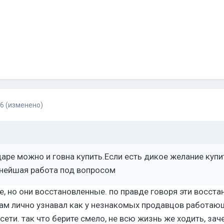
16
(изменено)
аре можно и говна купить.Если есть дикое желание купит
ьнейшая работа под вопросом
е, но они восстановленные. по правде говоря эти восст
сам лично узнавал как у незнакомых продавцов работающ
ети. так что берите смело, не всю жизнь же ходить, зач