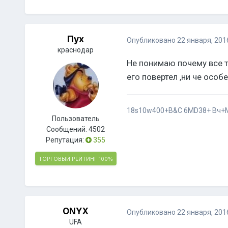
Пух
Опубликовано
22 января, 201
краснодар
Не понимаю почему все та
его повертел ,ни че особ
18s10w400+B&C 6MD38+ Вч+M
Пользователь
Сообщений:
4502
Репутация:
355
ТОРГОВЫЙ РЕЙТИНГ
100%
ONYX
Опубликовано
22 января, 201
UFA