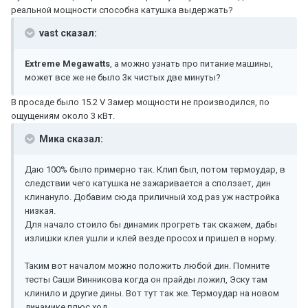
реальной мощности способна катушка выдержать?
vast сказал:
Extreme Megawatts
, а можно узнать про питание машины,
может все же не было 3к чистых две минуты?
В просаде было 15.2 V Замер мощности не производился, по
ощущениям около 3 кВт.
Мика сказал:
Даю 100% было примерно так. Клип был, потом термоудар, в
следствии чего катушка не зажаривается а сползает, дин
клинануло. Добавим сюда приличный ход раз уж настройка
низкая.
Для начало стоило бы динамик прогреть так скажем, дабы
излишки клея ушли и клей везде просох и пришел в норму.
Таким вот началом можно положить любой дин. Помните
тесты Саши Винникова когда он прайды ложил, Эску там
клинило и другие дины. Вот тут так же. Термоудар на новом
динамике плюс ход.