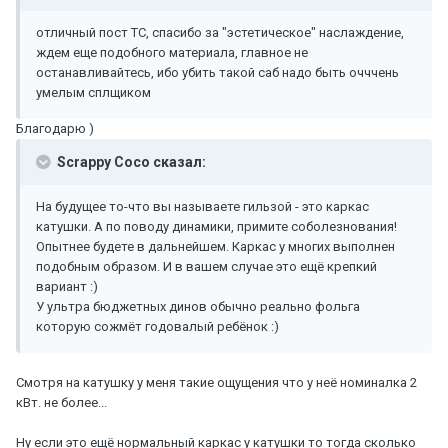
отличный пост ТС, спасибо за "эстетическое" наслаждение,
ждем еще подобного материала, главное не
останавливайтесь, ибо убить такой саб надо быть очччень
умелым сплщиком
Благодарю )
Scrappy Coco сказал:
На будущее то-что вы называете гильзой - это каркас
катушки. А по поводу динамики, примите соболезнования!
Опытнее будете в дальнейшем. Каркас у многих выполнен
подобным образом. И в вашем случае это ещё крепкий
вариант :)
У ультра бюджетных динов обычно реально фольга
которую сожмёт годовалый ребёнок :)
Смотря на катушку у меня такие ощущения что у неё номиналка 2
кВт. не более...
Ну если это ещё нормальный каркас у катушки то тогда сколько