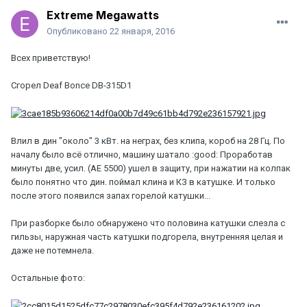
Extreme Megawatts
Опубликовано
22 января, 2016
Всех приветствую!
Сгорел Deaf Bonce DB-315D1
Влил в дин "около" 3 кВт. на неграх, без клипа, короб на 28 Гц. По
началу было всё отлично, машину шатало :good: Проработав
минуты две, усил. (АЕ 5500) ушел в защиту, при нажатии на колпак
было понятно что дин. поймал клина и КЗ в катушке. И только
после этого появился запах горелой катушки...
При разборке было обнаружено что половина катушки слезла с
гильзы, наружная часть катушки подгорела, внутренняя целая и
даже не потемнела.
Остальные фото: