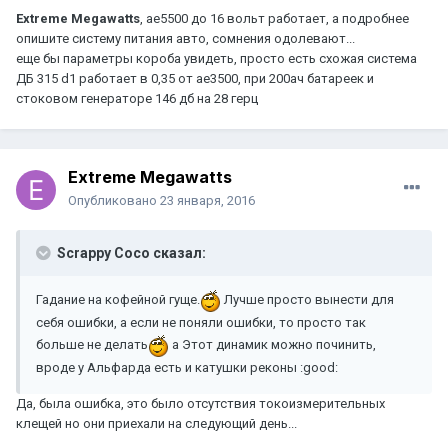
Extreme Megawatts
, ае5500 до 16 вольт работает, а подробнее
опишите систему питания авто, сомнения одолевают...
еще бы параметры короба увидеть, просто есть схожая система
ДБ 315 d1 работает в 0,35 от ае3500, при 200ач батареек и
стоковом генераторе 146 дб на 28 герц
Extreme Megawatts
Опубликовано
23 января, 2016
Scrappy Coco сказал:
Гадание на кофейной гуще.
Лучше просто вынести для
себя ошибки, а если не поняли ошибки, то просто так
больше не делать
а Этот динамик можно починить,
вроде у Альфарда есть и катушки реконы :good:
Да, была ошибка, это было отсутствия токоизмерительных
клещей но они приехали на следующий день...