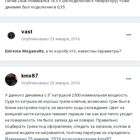
Литий 240A Номиналкa 16.5 V (не подключен к генератору) тоже
динамик был подключен в 0,35
vast
Опубликовано
23 января, 2016
Extreme Megawatts
, а по коробу что, известны параметры?
kmx87
Опубликовано
23 января, 2016
У данного динамика с 3" катушкой 2500 номинальная мощность.
Судя по катушке её хорошо грели клипом, возможно трек был в
близи настройки порта, не хватило хода-охлаждения. Цвет на
внешней части катушке темнеет первым так как все тепло уходит
на поверхность. Не было запаха да не поверю. Правильно
подбирать треки под оформление, следить за запахом, колпак в
данной моделе не нагревается, поэтому перегрев не определить
Изменено
25 января, 2016
пользователем kmx87