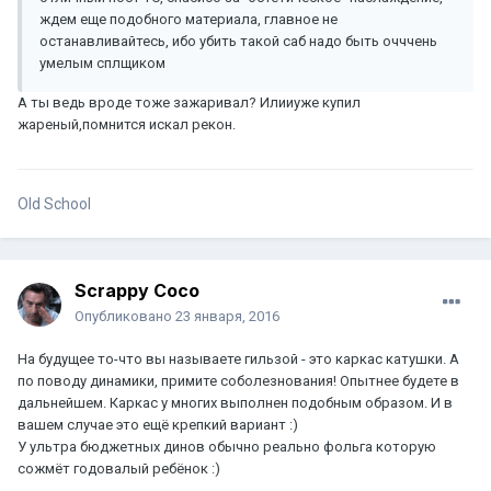
ждем еще подобного материала, главное не
останавливайтесь, ибо убить такой саб надо быть очччень
умелым сплщиком
А ты ведь вроде тоже зажаривал? Илииуже купил
жареный,помнится искал рекон.
Old School
Scrappy Coco
Опубликовано
23 января, 2016
На будущее то-что вы называете гильзой - это каркас катушки. А
по поводу динамики, примите соболезнования! Опытнее будете в
дальнейшем. Каркас у многих выполнен подобным образом. И в
вашем случае это ещё крепкий вариант :)
У ультра бюджетных динов обычно реально фольга которую
сожмёт годовалый ребёнок :)