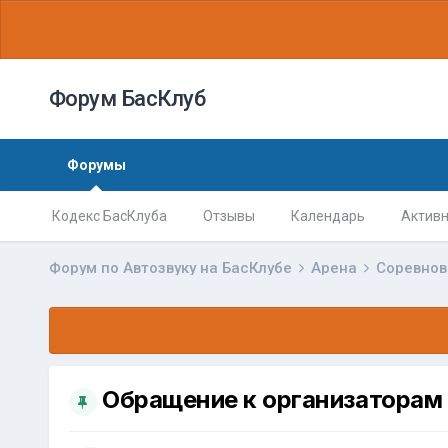
Форум БасКлуб
Форумы
Кодекс БасКлуба
Отзывы
Календарь
Активн
Форум по Автозвуку на БасКлубе
Арена
Соревно
Обращение к организаторам 