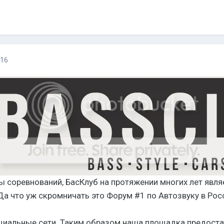
016
 соревнований, БасКлуб на протяжении многих лет явля
Да что уж скромничать это Форум #1 по Автозвуку в Рос
циальные сети. Таким образом наша площадка предоста