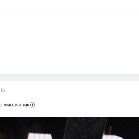
016
по умолчанию))