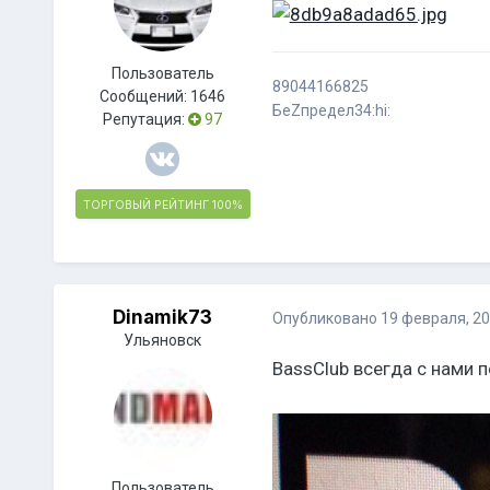
Пользователь
89044166825
Сообщений:
1646
БеZпредел34:hi:
Репутация:
97
ТОРГОВЫЙ РЕЙТИНГ
100%
Dinamik73
Опубликовано
19 февраля, 2
Ульяновск
BassClub всегда с нами 
Пользователь