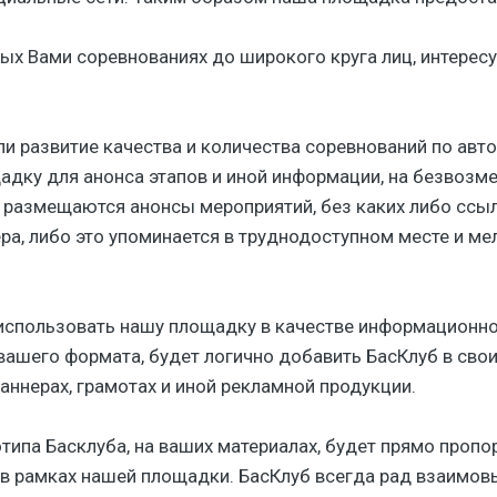
х Вами соревнованиях до широкого круга лиц, интере
и развитие качества и количества соревнований по авто
дку для анонса этапов и иной информации, на безвозм
а размещаются анонсы мероприятий, без каких либо ссыл
а, либо это упоминается в труднодоступном месте и м
 использовать нашу площадку в качестве информационног
ашего формата, будет логично добавить БасКлуб в сво
 баннерах, грамотах и иной рекламной продукции.
типа Басклуба, на ваших материалах, будет прямо проп
 в рамках нашей площадки. БасКлуб всегда рад взаимов