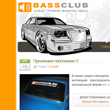
Главн
Принимаем пополнение !!!
ДЕК
26
Раздел:
О Клубе
В наших рядах очередное 
желающим присоеденит
произвольной форме
вот 
Добро Пожаловать н
Форум Автозвука
»