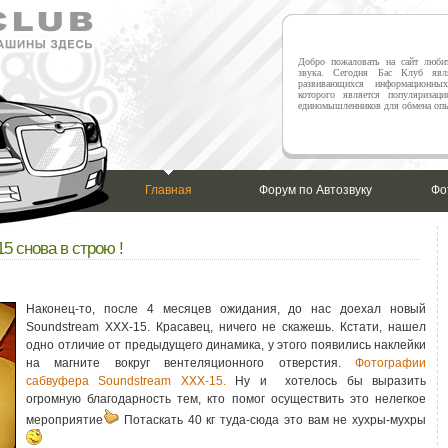
Добро пожаловать на сайт любит
звука. Сегодня Бас Клуб явл
развивающихся информационны
которого является популяризаци
единомышленников для обмена опы
Главная
Форум по Автозвуку
Фо
5 снова в строю !
Наконец-то, после 4 месяцев ожидания, до нас доехал новый
Soundstream XXX-15. Красавец, ничего не скажешь. Кстати, нашел
одно отличие от предыдущего динамика, у этого появились наклейки
на магните вокруг вентеляционного отверстия.
Фотографии
сабвуфера Soundstream XXX-15.
Ну и хотелось бы выразить
огромную благодарность тем, кто помог осуществить это нелегкое
мероприятие
Потаскать 40 кг туда-сюда это вам не хухры-мухры