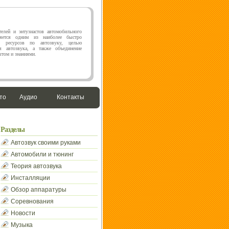
елей и энтузиастов автомобильного
яется одним из наиболее быстро
х ресурсов по автозвуку, целью
я автозвука, а также объединение
том и знаниями.
то
Аудио
Контакты
Разделы
Автозвук своими руками
Автомобили и тюнинг
Теория автозвука
Инсталляции
Обзор аппаратуры
Соревнования
Новости
Музыка