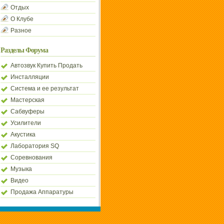
Отдых
О Клубе
Разное
Разделы Форума
Автозвук Купить Продать
Инсталляции
Система и ее результат
Мастерская
Сабвуферы
Усилители
Акустика
Лаборатория SQ
Соревнования
Музыка
Видео
Продажа Аппаратуры