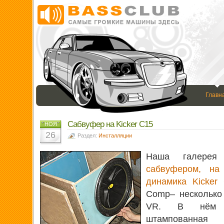
Главн
Сабвуфер на Kicker C15
НОЯ
26
Раздел:
Инсталляции
Наша галерея 
сабвуфером, на
динамика Kicker
Comp– несколько
VR. В нём ис
штампованная