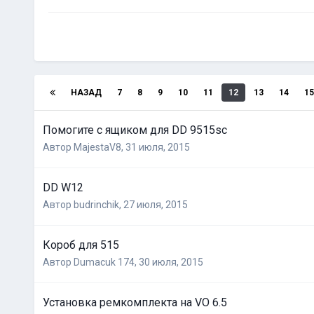
НАЗАД
7
8
9
10
11
12
13
14
15
Помогите с ящиком для DD 9515sc
Автор
MajestaV8
,
31 июля, 2015
DD W12
Автор
budrinchik
,
27 июля, 2015
Короб для 515
Автор
Dumacuk 174
,
30 июля, 2015
Установка ремкомплекта на VO 6.5