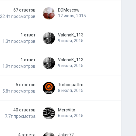
67
ответов
DDMoscow
12 июля, 2015
22.4т
просмотров
1
ответ
ValenoK_113
9 июля, 2015
1.3т
просмотров
1
ответ
ValenoK_113
9 июля, 2015
1.9т
просмотров
5
ответов
Turboquattro
8 июля, 2015
5.8т
просмотров
40
ответов
MercVito
6 июля, 2015
7.7т
просмотра
4
ответа
Joker72