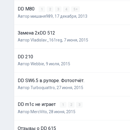
DD M80
1
2
3
4
5
Автор
мишаня989
,
17 декабря, 2013
Замена 2хDD 512
Автор
Vladislav_161reg
,
7 июня, 2015
DD 210
Автор
Webbie
,
9 июля, 2015
DD SW6.5 в рупоре. Фотоотчёт.
Автор
Turboquattro
,
27 июня, 2015
DD m1c не играет
1
2
3
Автор
MercVito
,
28 июня, 2015
Отзывы о DD 615