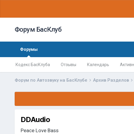
Форум БасКлуб
Форумы
Кодекс БасКлуба
Отзывы
Календарь
Активн
Форум по Автозвуку на БасКлубе
Архив Разделов
DDAudio
Peace Love Bass