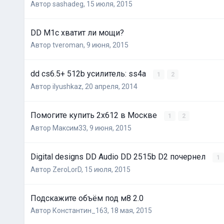
Автор
sashadeg
,
15 июля, 2015
DD M1c хватит ли мощи?
Автор
tveroman
,
9 июня, 2015
dd cs6.5+ 512b усилитель: ss4a
1
2
Автор
ilyushkaz
,
20 апреля, 2014
Помогите купить 2х612 в Москве
1
2
Автор
Максим33
,
9 июня, 2015
Digital designs DD Audio DD 2515b D2 почернел
1
Автор
ZeroLorD
,
15 июля, 2015
Подскажите объём под м8 2.0
Автор
Константин_163
,
18 мая, 2015