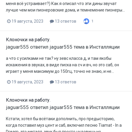
меня всё устраивает?) Как я описал что эти дины звучат
лучше чем мои пионеровские дома, и темнемение пионеры...
19 августа, 2023
13 ответов
1
Клоночки на работу.
jaguar555
ответил
jaguar555
тема в
Инсталляции
а что с усилками не так? ну зевс класса д, и там якобы
искажения в звуках, в виде писка на сч и вч, но это саб, он
играет у меня максимум до 150гц, точно не знаю, и не...
19 августа, 2023
13 ответов
Клоночки на работу.
jaguar555
ответил
jaguar555
тема в
Инсталляции
Кстати, хотел бы всётаки дополнить, про предысторию,
когда поставил муз цент и саб, включил песню Tiamat - In a
Dream, это металл, звук был просто чудовищьно...