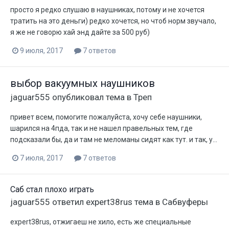
просто я редко слушаю в наушниках, потому и не хочется
тратить на это деньги) редко хочется, но чтоб норм звучало,
я же не говорю хай энд дайте за 500 руб)
9 июля, 2017
7 ответов
выбор вакуумных наушников
jaguar555
опубликовал тема в
Треп
привет всем, помогите пожалуйста, хочу себе наушники,
шарился на 4пда, так и не нашел правельных тем, где
подсказали бы, да и там не меломаны сидят как тут. и так, у...
7 июля, 2017
7 ответов
Саб стал плохо играть
jaguar555
ответил
expert38rus
тема в
Сабвуферы
expert38rus, отжигаеш не хило, есть же специальные