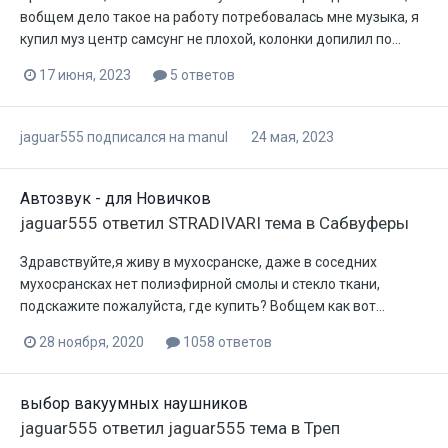
вобщем дело такое на работу потребовалась мне музыка, я
купил муз центр самсунг не плохой, колонки допилил по...
17 июня, 2023
5 ответов
jaguar555
подписался на
manul
24 мая, 2023
Автозвук - для Новичков
jaguar555
ответил
STRADIVARI
тема в
Сабвуферы
Здравствуйте,я живу в мухосранске, даже в соседних
мухосрансках нет полиэфирной смолы и стекло ткани,
подскажите пожалуйста, где купить? Вобщем как вот...
28 ноября, 2020
1058 ответов
выбор вакуумных наушников
jaguar555
ответил
jaguar555
тема в
Треп