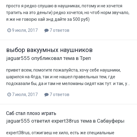
просто я редко слушаю в наушниках, потому и не хочется
тратить на это деньги) редко хочется, но чтоб норм звучало,
я же не говорю хай энд дайте за 500 руб)
9 июля, 2017
7 ответов
выбор вакуумных наушников
jaguar555
опубликовал тема в
Треп
привет всем, помогите пожалуйста, хочу себе наушники,
шарился на 4пда, так и не нашел правельных тем, где
подсказали бы, да и там не меломаны сидят как тут. и так, у...
7 июля, 2017
7 ответов
Саб стал плохо играть
jaguar555
ответил
expert38rus
тема в
Сабвуферы
expert38rus, отжигаеш не хило, есть же специальные