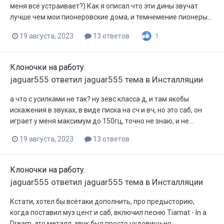
меня всё устраивает?) Как я описал что эти дины звучат
лучше чем мои пионеровские дома, и темнемение пионеры...
19 августа, 2023
13 ответов
1
Клоночки на работу.
jaguar555
ответил
jaguar555
тема в
Инсталляции
а что с усилками не так? ну зевс класса д, и там якобы
искажения в звуках, в виде писка на сч и вч, но это саб, он
играет у меня максимум до 150гц, точно не знаю, и не...
19 августа, 2023
13 ответов
Клоночки на работу.
jaguar555
ответил
jaguar555
тема в
Инсталляции
Кстати, хотел бы всётаки дополнить, про предысторию,
когда поставил муз цент и саб, включил песню Tiamat - In a
Dream, это металл, звук был просто чудовищьно...