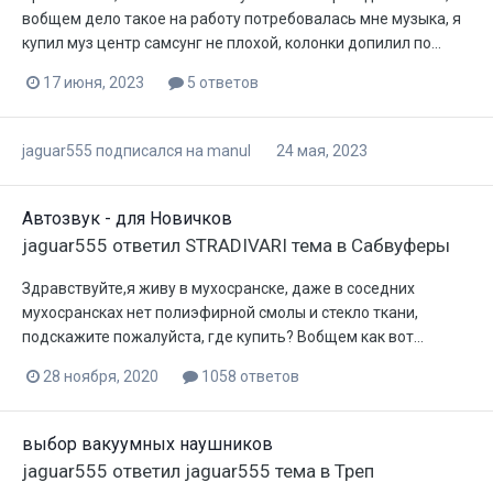
вобщем дело такое на работу потребовалась мне музыка, я
купил муз центр самсунг не плохой, колонки допилил по...
17 июня, 2023
5 ответов
jaguar555
подписался на
manul
24 мая, 2023
Автозвук - для Новичков
jaguar555
ответил
STRADIVARI
тема в
Сабвуферы
Здравствуйте,я живу в мухосранске, даже в соседних
мухосрансках нет полиэфирной смолы и стекло ткани,
подскажите пожалуйста, где купить? Вобщем как вот...
28 ноября, 2020
1058 ответов
выбор вакуумных наушников
jaguar555
ответил
jaguar555
тема в
Треп