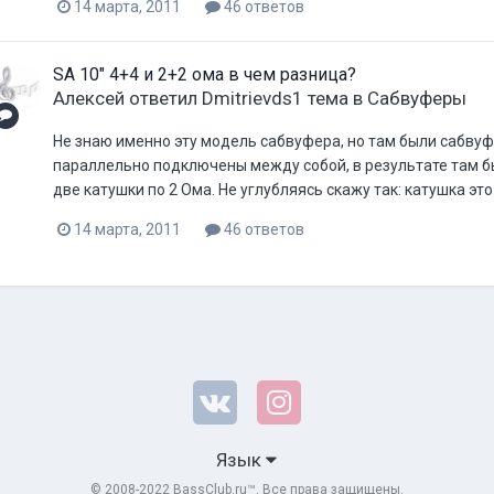
14 марта, 2011
46 ответов
SA 10" 4+4 и 2+2 ома в чем разница?
Aлексей
ответил
Dmitrievds1
тема в
Сабвуферы
Не знаю именно эту модель сабвуфера, но там были сабвуфе
параллельно подключены между собой, в результате там бы
две катушки по 2 Ома. Не углубляясь скажу так: катушка эт
14 марта, 2011
46 ответов
Язык
© 2008-2022 BassClub.ru™. Все права защищены.