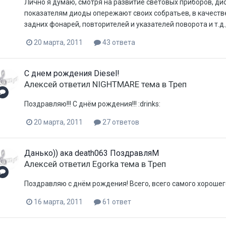
Лично я думаю, смотря на развитие световых приборов, ди
показателям диоды опережают своих собратьев, в качестве
задних фонарей, повторителей и указателей поворота и т.д.,
20 марта, 2011
43 ответа
С днем рождения Diesel!
Aлексей
ответил
NIGHTMARE
тема в
Треп
Поздравляю!!! С днём рождения!!! :drinks:
20 марта, 2011
27 ответов
Данько)) ака death063 ПоздравляМ
Aлексей
ответил
Egorka
тема в
Треп
Поздравляю с днём рождения! Всего, всего самого хорошего!
16 марта, 2011
61 ответ