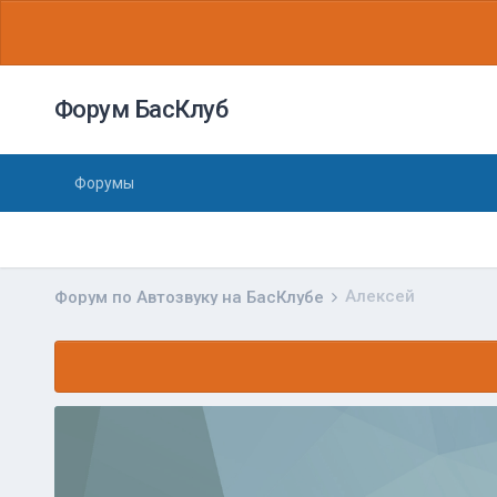
Форум БасКлуб
Форумы
Aлексей
Форум по Автозвуку на БасКлубе