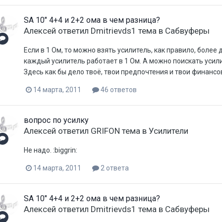
SA 10" 4+4 и 2+2 ома в чем разница?
Aлексей
ответил
Dmitrievds1
тема в
Сабвуферы
Если в 1 Ом, то можно взять усилитель, как правило, более
каждый усилитель работает в 1 Ом. А можно поискать усил
Здесь как бы дело твоё, твои предпочтения и твои финанс
14 марта, 2011
46 ответов
вопрос по усилку
Aлексей
ответил
GRIFON
тема в
Усилители
Не надо. :biggrin:
14 марта, 2011
2 ответа
SA 10" 4+4 и 2+2 ома в чем разница?
Aлексей
ответил
Dmitrievds1
тема в
Сабвуферы