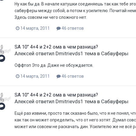
Ну как бы да. В начале катушки соединяешь так как тебе это
сабвуферы между собой, а потом к усилителю. Почитай немн
Здесь совсем ни чего сложного нет.
14 марта, 2011
46 ответов
SA 10" 4+4 и 2+2 ома в чем разница?
Aлексей
ответил
Dmitrievds1
тема в
Сабвуферы
Оффтоп Это да. Даже не обсуждается.
14 марта, 2011
46 ответов
SA 10" 4+4 и 2+2 ома в чем разница?
Aлексей
ответил
Dmitrievds1
тема в
Сабвуферы
Ещё раз извини, просто так сказано было, что я не понял, ч
как так он может определить, что от него хотят. Думал совс
может или совсем не раскачать дин. Усилителю же не всё р