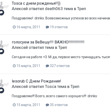
Tosca с днем рожденья!!))
Aлексей
ответил
death063
тема в
Треп
Поздравляю! :drinks: Всевозможных успехов во всех начина
16 марта, 2011
19 ответов
голосуем за ВеВешу!!! ВАЖНО!!!!!!!!!!!!!
Aлексей
ответил тема в
Треп
Сегодня на работе +3. М-да, первое место тринадцать тысяч
15 марта, 2011
327 ответов
lesorub С Днем Рождения!
Aлексей
ответил
Tosca
тема в
Треп
Поздравляю!!! Всего, всего самого хорошего!!! :drinks:
15 марта, 2011
35 ответов