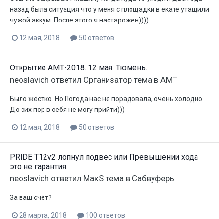
назад была ситуация что у меня с площадки в екате утащили
чужой аккум. После этого я настарожен))))
12 мая, 2018
50 ответов
Открытие АМТ-2018. 12 мая. Тюмень.
neoslavich
ответил
Организатор
тема в
АМТ
Было жёстко. Но Погода нас не порадовала, очень холодно.
До сих пор в себя не могу прийти)))
12 мая, 2018
50 ответов
PRIDE T12v2 лопнул подвес или Превышении хода
это не гарантия
neoslavich
ответил
МакS
тема в
Сабвуферы
За ваш счёт?
28 марта, 2018
100 ответов