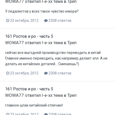
WOWA77
ответил
l-e-xx
тема в
Треп
У педалистов у всех такое чувство юмора?
23 октября, 2012
2308 ответов
161 Ростов и ро - часть 5
WOWA77
ответил
l-e-xx
тема в
Треп
сейчас все выгодней производство переводить в китай.
Главное именно переводить, как например делает эпл. А не
делать из китайских деталей... Смекаешь?)
23 октября, 2012
2308 ответов
161 Ростов и ро - часть 5
WOWA77
ответил
l-e-xx
тема в
Треп
главное шлак китайский отличаю!
23 октября, 2012
2308 ответов