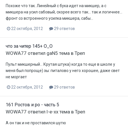
Похоже что так. Линейный с бука идет на микшер, а с
микшера на усил сабовый, скорее всего так... так и логичнее...
фронт со встроенного усилка микшера, сабы...
22 октября, 2012
29 ответов
что за читер 145+ О_О
WOWA77
ответил
gaN5
тема в
Треп
Пульт микшерный... Крутая штука) когда то еще в школе у
меня был попроще) зы: питалово у него хорошее, даже свет
не моргает
22 октября, 2012
29 ответов
161 Ростов и ро - часть 5
WOWA77
ответил
l-e-xx
тема в
Треп
А он так и не проставился шутю