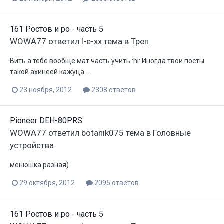
161 Ростов и ро - часть 5
WOWA77
ответил
l-e-xx
тема в
Треп
Вить а тебе вообще мат часть учить :hi: Иногда твои посты
такой ахинеей кажуца...
23 ноября, 2012
2308 ответов
Pioneer DEH-80PRS
WOWA77
ответил
botanik075
тема в
Головные
устройства
менюшка разная)
29 октября, 2012
2095 ответов
161 Ростов и ро - часть 5