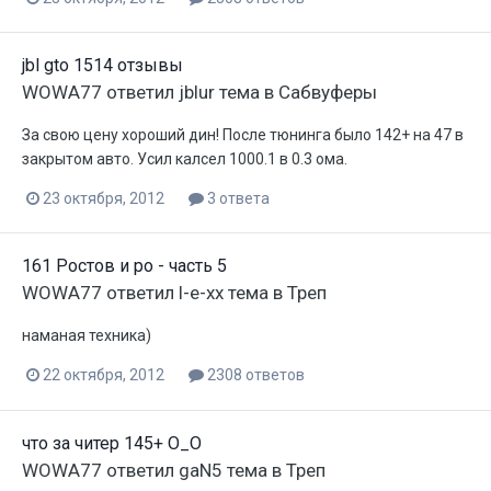
jbl gto 1514 отзывы
WOWA77
ответил
jblur
тема в
Сабвуферы
За свою цену хороший дин! После тюнинга было 142+ на 47 в
закрытом авто. Усил калсел 1000.1 в 0.3 ома.
23 октября, 2012
3 ответа
161 Ростов и ро - часть 5
WOWA77
ответил
l-e-xx
тема в
Треп
наманая техника)
22 октября, 2012
2308 ответов
что за читер 145+ О_О
WOWA77
ответил
gaN5
тема в
Треп