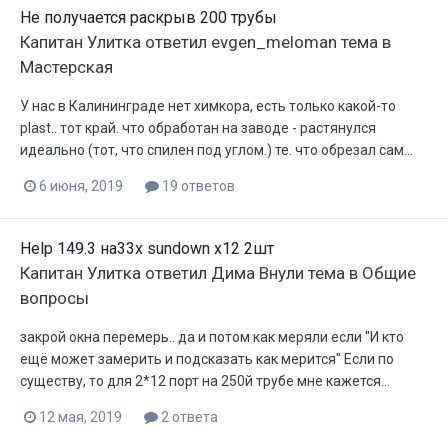
Не получается раскрыв 200 трубы
Капитан Улитка
ответил
evgen_meloman
тема в
Мастерская
У нас в Калининграде нет химкора, есть только какой-то
plast.. тот край. что обработан на заводе - растянулся
идеально (тот, что спилен под углом.) те. что обрезал сам...
6 июня, 2019
19 ответов
Help 149.3 на33х sundown x12 2шт
Капитан Улитка
ответил
Дима Внули
тема в
Общие
вопросы
закрой окна перемерь.. да и потом как меряли если "И кто
ещё может замерить и подсказать как мерится" Если по
существу, то для 2*12 порт на 250й трубе мне кажется...
12 мая, 2019
2 ответа