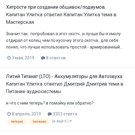
Хитрости при создании обшивок/подиумов
Капитан Улитка
ответил
Капитан Улитка
тема в
Мастерская
Значит так.. попробовал я этот скотч.. и лучше бы я смолу
отдирал от колец чем по кусочку этого скотча.. для себя
понял, что лучше использовать простой - армированный...
3 мая, 2019
8 ответов
Литий Титанат (LTO) - Аккумуляторы для Автозвука
Капитан Улитка
ответил
Дмитрий Дмитрив
тема в
Питание аудиосистемы
и что с ним теперь? в помойку или обратно?
8 апреля, 2019
3353 ответа
(и ещё 6 )
титанат
питание