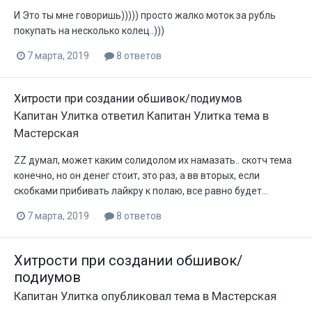
И Это ты мне говоришь))))) просто жалко моток за рубль
покупать на несколько колец..)))
7 марта, 2019
8 ответов
Хитрости при создании обшивок/подиумов
Капитан Улитка
ответил
Капитан Улитка
тема в
Мастерская
ZZ думал, может каким солидолом их намазать.. скотч тема
конечно, но он денег стоит, это раз, а вв вторых, если
скобками прибивать лайкру к полаю, все равно будет...
7 марта, 2019
8 ответов
Хитрости при создании обшивок/
подиумов
Капитан Улитка
опубликовал тема в
Мастерская