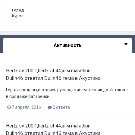
Город
Курск
Активность
Hertz sv 200.1,hertz st 44,агм marathon
Dulin46
ответил
Dulin46
тема в
Акустика
Герцы проданы,остались рупора,скинем ценник до 7к,так же
в продаже батарейки
7 апреля, 2016
2 ответа
Hertz sv 200.1,hertz st 44,агм marathon
Dulin46
ответил
Dulin46
тема в
Акустика