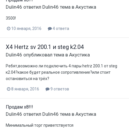
Dulin46
ответил
Dulin46
тема в
Акустика
3500!
10 января, 2016
4 ответа
X4 Hertz sv 200.1 и steg k2.04
Dulin46
опубликовал тема в
Акустика
Ребят,возможно ли подключить 4 пары hetrz 200.1 от steg
к2.04?какое будет реальное сопротивление?или стоит
остановиться на трёх?
8 января, 2016
9 ответов
Продам x8!!!
Dulin46
ответил
Dulin46
тема в
Акустика
Минимальный торг приветствуется