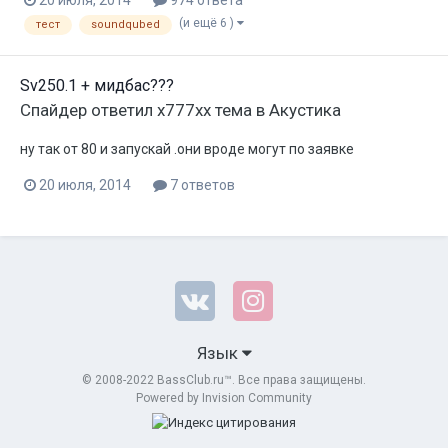
(и ещё 6 )
тест
soundqubed
Sv250.1 + мидбас???
Спайдер
ответил
x777xx
тема в
Акустика
ну так от 80 и запускай .они вроде могут по заявке
20 июля, 2014
7 ответов
Язык
© 2008-2022 BassClub.ru™. Все права защищены.
Powered by Invision Community