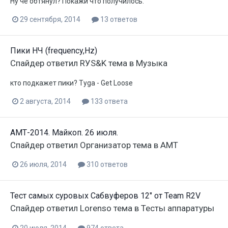
Ну че обтянул? Покажи что получилось.
29 сентября, 2014
13 ответов
Пики НЧ (frequency,Hz)
Спайдер
ответил
RУS&K
тема в
Музыка
кто подкажет пики? Tyga - Get Loose
2 августа, 2014
133 ответа
АМТ-2014. Майкоп. 26 июля.
Спайдер
ответил
Организатор
тема в
АМТ
26 июля, 2014
310 ответов
Тест самых суровых Сабвуферов 12" от Team R2V
Спайдер
ответил
Lorenso
тема в
Тесты аппаратуры
20 июля, 2014
974 ответа