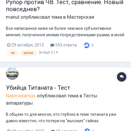
Рупор против ЧВ. Тест, сравнение. Новый
повседнев?
manul
опубликовал тема в
Мастерская
Все написанное ниже не более чем мое субъективное
мнение, полученное моими посредственными ушами, в моей
посредственной системе. Стало быть мнение ни в коем
29 октября, 2013
593 ответа
3
случае не претендует на истину в последней инстанции, а
(и ещё 2 )
чв
рупор
написано лишь как пища для ваших размышлений. НИКОГДА
никому не верьте на слово. Верьте...
Убийца Титаната - Тест
Nastradamus
опубликовал тема в
Тесты
аппаратуры
В общем-то для многих, кто глубоко в теме титаната уже
давно известно, что потери на "высоких" гайках
внушительные. Их как правило используют при сборке