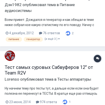
Дэн1982
опубликовал тема в
Питание
аудиосистемы
Всем привет. Дождался я генератор и как обещал в теме
ниже собрал кое какую статистику по его поводу. Начну с
начала. В общем есть таз 2112 и системка с потреблением
4 декабря, 2012
76 ответов
2
порядка 100 ампер. ( в пиках может и больше). Возникла
(и ещё 3 )
питание
генератор
необходимость организовать такое питание, при котором
даже на раскачке...
Тест самых суровых Сабвуферов 12" от
Team R2V
Lorenso
опубликовал тема в
Тесты аппаратуры
Ну начнем тему про тесты тут, а дальше если если она будет
полезна ее перенесут в ТЕСТЫ. В кратце еще раз отпишусь
по планируемому тесту! Что мы имеем: Автомобиль Сеат
23 июня, 2014
974 ответа
1
Марбелла Р2В ГРАУНЗЭРО)))))) Проводка люминь с медью