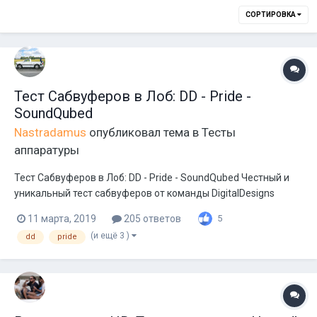
СОРТИРОВКА
Тест Сабвуферов в Лоб: DD - Pride -
SoundQubed
Nastradamus
опубликовал тема в
Тесты
аппаратуры
Тест Сабвуферов в Лоб: DD - Pride - SoundQubed Честный и
уникальный тест сабвуферов от команды DigitalDesigns
Russia. Желающие поприсутствовать - добро пожаловать в
11 марта, 2019
205 ответов
5
московский центр DD. Отдельная благодарность Тим Прайд,
(и ещё 3 )
dd
pride
что не побоялись выслать свой сабвуфер в логово
конкурента на тесты D...