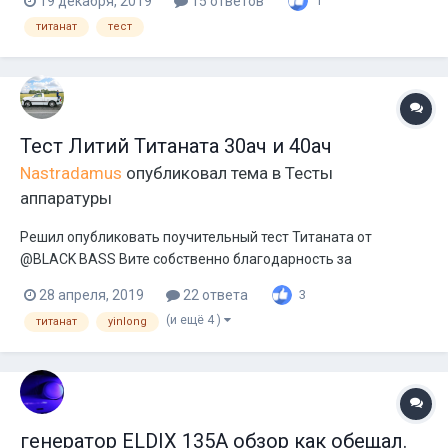
19 декабря, 2019
15 ответов
1
секций в качестве выходных элементов, к которым уже
титанат
тест
подсоединяют провода. За неимением альтернатив сам
частенько использовал эти гайки. Но время...
Тест Литий Титаната 30ач и 40ач
Nastradamus
опубликовал тема в
Тесты
аппаратуры
Решил опубликовать поучительный тест Титаната от
@BLACK BASS Вите собственно благодарность за
проделанную кропотливую работу Данный тест хорошо
28 апреля, 2019
22 ответа
3
демонстрирует зависимость токоотдачи от внутреннего
(и ещё 4 )
титанат
yinlong
сопротивления аккумулятора. Плюс, показывает реальный
цифры и особенности данного типа аккумуляторо...
генератор ELDIX 135A обзор как обещал.