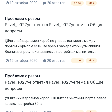
19 октября, 2020
20 ответов
pride
kicx
Проблема с резом
Pavel_e027ye
ответил
Pavel_e027ye
тема в
Общие
вопросы
@Евгений варламов короб не упирается, место между
портом и крылом есть. Во время замера откинуты спинки.
Возник вопрос, покопавшись в настройках магнитолы...
19 октября, 2020
20 ответов
pride
kicx
Проблема с резом
Pavel_e027ye
ответил
Pavel_e027ye
тема в
Общие
вопросы
@Евгений варламов короб 130 литров чистыми, порт в левое
крыло, настройка 30hz.