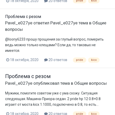
18 октября, 2020
20 ответов
pride
kicx
Проблема с резом
Pavel_e027ye
ответил
Pavel_e027ye
тема в
Общие
вопросы
@loony6233 прошу прощения за глупый вопрос, померить
ведь можно только клещами? Если да, то таковых не
имеется.
18 октября, 2020
20 ответов
pride
kicx
Проблема с резом
Pavel_e027ye
опубликовал тема в
Общие вопросы
Мужики, помогите советом уже с ума схожу. Ситуация
следующая. Машина-Приора седан. 2 pride hp 12 0.8+0.8
играет от моста kicx 1.1000, подключено в 0.8, то есть...
18 октября, 2020
20 ответов
pride
kicx