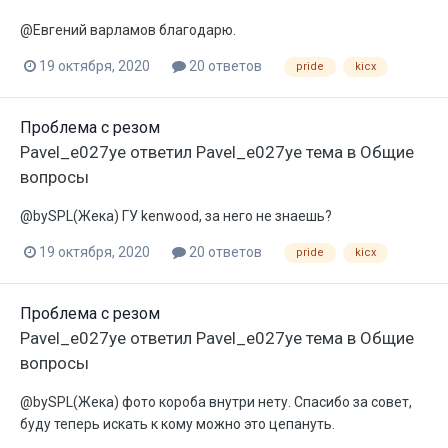
@Евгений варламов благодарю.
19 октября, 2020
20 ответов
pride
kicx
Проблема с резом
Pavel_e027ye
ответил
Pavel_e027ye
тема в
Общие
вопросы
@bySPL(Жека) ГУ kenwood, за него не знаешь?
19 октября, 2020
20 ответов
pride
kicx
Проблема с резом
Pavel_e027ye
ответил
Pavel_e027ye
тема в
Общие
вопросы
@bySPL(Жека) фото короба внутри нету. Спасибо за совет,
буду теперь искать к кому можно это цепануть.