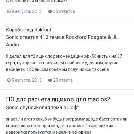
А позвонить и спросить никак?
8 августа, 2013
55 ответов
Коробы под Rokford
Sonic
ответил
413
тема в
Rockford Fosgate & JL
Audio
Я делал для т2 ящик по рекомендации рф- 56чистых на 37
герц, ну короче он получился наиболее удачным, другие
варианты с бОльшим обьемом получились так себе
5 августа, 2013
23 ответа
ПО для расчета ящиков для mac os?
Sonic
опубликовал тема в
Софт
знает ли ктото какуб нибудь программу вроде басспорта или
спикершопа но не для винды, а для мак? в америке же
наверняка пользуются маками в основном