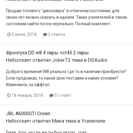
Продам топового "динозавра" в отличном состоянии, для
своих лет можно сказать в идеале. Таких усилителей в таком
состоянии найти почти нереально. Полный комплект...
5 июня, 2018
2 ответа
Фронтуха:DD w8 4 пары +ст45 2 пары
Hellscream
ответил
Joker72
тема в
DDAudio
Доброго времени! W8 реально где то в наличии приобрести?
Если предзаказ, то какой срок поставки и какие условия?
Извиняюсь за оффтоп.
18 января, 2018
51 ответ
JBL A6000GTi Crown
Hellscream
ответил
Мика
тема в
Усилители
Ёмаё, друг, ну где же ты был летом...:cray: