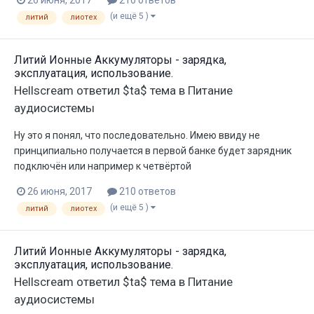
(и ещё 5 )
литий
лиотех
Литий Ионные Аккумуляторы - зарядка,
эксплуатация, использование.
Hellscream
ответил
$ta$
тема в
Питание
аудиосистемы
Ну это я понял, что последовательно. Имею ввиду не
принципиально получается в первой банке будет зарядник
подключён или например к четвёртой
26 июня, 2017
210 ответов
(и ещё 5 )
литий
лиотех
Литий Ионные Аккумуляторы - зарядка,
эксплуатация, использование.
Hellscream
ответил
$ta$
тема в
Питание
аудиосистемы