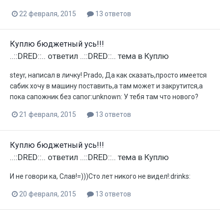
22 февраля, 2015
13 ответов
Куплю бюджетный усь!!!
..::DRED::..
ответил
..::DRED::..
тема в
Куплю
steyr, написал в личку! Prado, Да как сказать,просто имеется
сабик хочу в машину поставить,а там может и закрутится,а
пока сапожник без сапог:unknown: У тебя там что нового?
21 февраля, 2015
13 ответов
Куплю бюджетный усь!!!
..::DRED::..
ответил
..::DRED::..
тема в
Куплю
И не говори ка, Слав!=)))Сто лет никого не видел!:drinks:
20 февраля, 2015
13 ответов