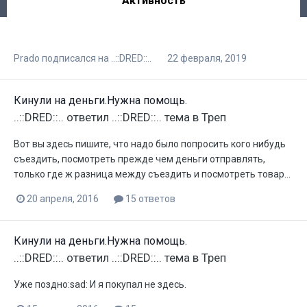
Активность
Prado
подписался на
..::DRED::..
22 февраля, 2019
Кинули на деньги.Нужна помощь.
..::DRED::..
ответил
..::DRED::..
тема в
Треп
Вот вы здесь пишите, что надо было попросить кого нибудь
съездить, посмотреть прежде чем деньги отправлять,
только где ж разница между съездить и посмотреть товар...
20 апреля, 2016
15 ответов
Кинули на деньги.Нужна помощь.
..::DRED::..
ответил
..::DRED::..
тема в
Треп
Уже поздно:sad: И я покупал не здесь.