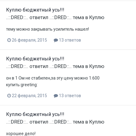
Куплю бюджетный усь!!!
..::DRED::..
ответил
..::DRED::..
тема в
Куплю
тему можно закрывать усилитель нашел!
26 февраля, 2015
13 ответов
Куплю бюджетный усь!!!
..::DRED::..
ответил
..::DRED::..
тема в
Куплю
он в 1 Ом не стабилен,за эту цену можно 1.600
купить:greeting:
22 февраля, 2015
13 ответов
Куплю бюджетный усь!!!
..::DRED::..
ответил
..::DRED::..
тема в
Куплю
хорошее дело!