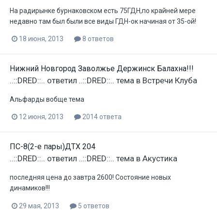
На радирынке бурнаковском есть 75ГДН,по крайней мере
недавно там был были все виды ГДН-ок начиная от 35-ой!
18 июня, 2013
8 ответов
Нижний Новгород Заволжье Держинск Балахна!!!
..::DRED::..
ответил
..::DRED::..
тема в
Встречи Клуба
Альфарды вобще тема
12 июня, 2013
2014 ответа
ПС-8(2-е пары)ДТХ 204
..::DRED::..
ответил
..::DRED::..
тема в
Акустика
последняя цена до завтра 2600! Состояние новых
динамиков!!!
29 мая, 2013
5 ответов