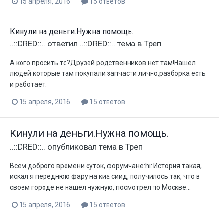
15 апреля, 2016
15 ответов
Кинули на деньги.Нужна помощь.
..::DRED::..
ответил
..::DRED::..
тема в
Треп
А кого просить то?Друзей родственников нет там!Нашел
людей которые там покупали запчасти лично,разборка есть
и работает.
15 апреля, 2016
15 ответов
Кинули на деньги.Нужна помощь.
..::DRED::..
опубликовал тема в
Треп
Всем доброго времени суток, форумчане:hi: История такая,
искал я переднюю фару на киа сиид, получилось так, что в
своем городе не нашел нужную, посмотрел по Москве...
15 апреля, 2016
15 ответов