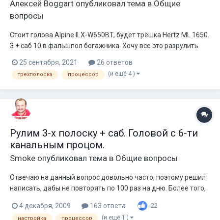
Алексей Boggart
опубликовал тема в
Общие
вопросы
Стоит голова Alpine ILX-W650BT, будет трёшка Hertz ML 1650.
3 + саб 10 в фальшпол богажника. Хочу все это разрулить
процессором. Помогите знающие с выбором.
25 сентября, 2021
26 ответов
(и ещё 4 )
трехполоска
процессор
Рулим 3-x полоску + саб. Головой с 6-ти
канальным процом.
Smoke
опубликовал тема в
Общие вопросы
Отвечаю на данный вопрос довольно часто, поэтому решил
написать, дабы не повторять по 100 раз на дню. Более того,
есть очень вредное для организма начинающего звукоря,
4 декабря, 2009
163 ответа
22
мнение, что мол трешку + саб 6-каналкой не разрулить. Ан
(и ещё 1 )
настройка
процессор