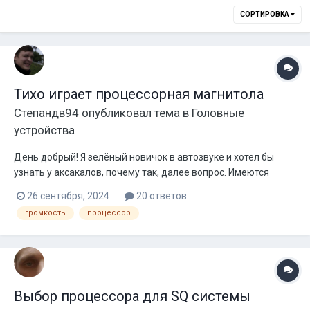
СОРТИРОВКА
Тихо играет процессорная магнитола
Степандв94
опубликовал тема в
Головные
устройства
День добрый! Я зелёный новичок в автозвуке и хотел бы
узнать у аксакалов, почему так, далее вопрос. Имеются
колонки Alpine sxe-17c2, 40w rms, 4 ом в передних дверях, в
26 сентября, 2024
20 ответов
задних, вроде тоже они. Так же имеется активный саб Урал
громкость
процессор
as-d12a. Раньше стояла какая то старенькая магнитола от
пио...
Выбор процессора для SQ системы