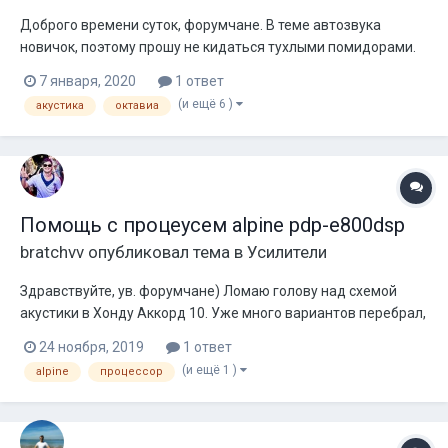
Доброго времени суток, форумчане. В теме автозвука
новичок, поэтому прошу не кидаться тухлыми помидорами.
Теперь к делу. Есть машина Skoda Octavia A5 2012 и хочется
7 января, 2020
1 ответ
установить хорошую аудиосистему за 35-40к. Приоритет на
(и ещё 6 )
акустика
октавиа
громкость, но так, чтобы и качество не слишком
хромало(примерно приоритеты 60...
Помощь с процеусем alpine pdp-e800dsp
bratchvv
опубликовал тема в
Усилители
Здравствуйте, ув. форумчане) Ломаю голову над схемой
акустики в Хонду Аккорд 10. Уже много вариантов перебрал,
потихоньку вырисовывается схема... Выбираю компромисс
24 ноября, 2019
1 ответ
между качеством и практичностью. Пока остановился в
(и ещё 1 )
alpine
процессор
такую схему: Заманивает компактность. Вопрос темы пока
один, и д...