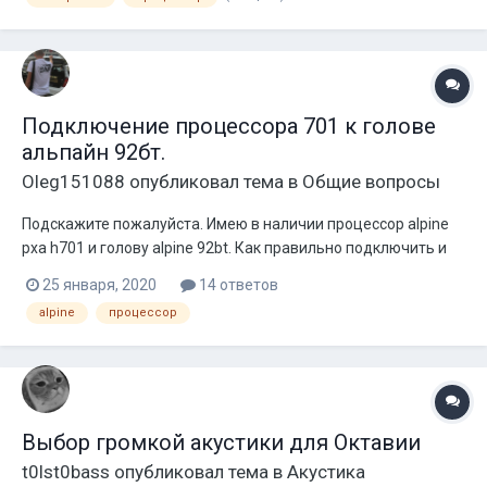
нет. Привожу рецептик. (кто знает тому пофиг, а вот
некоторым будет полезно...
Подключение процессора 701 к голове
альпайн 92бт.
Oleg151088
опубликовал тема в
Общие вопросы
Подскажите пожалуйста. Имею в наличии процессор alpine
pxa h701 и голову alpine 92bt. Как правильно подключить и
настроить эту связку. Не могу разобраться подключаю
25 января, 2020
14 ответов
голову без процессора к усям фронт играет интересней.
alpine
процессор
Подключаю через процессор играет как то стрёмно. Спасибо
заранее за советы.
Выбор громкой акустики для Октавии
t0lst0bass
опубликовал тема в
Акустика