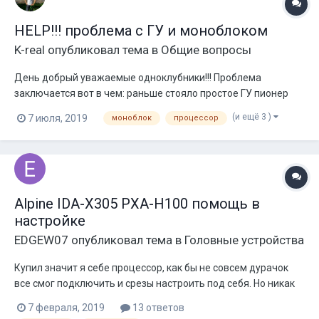
HELP!!! проблема с ГУ и моноблоком
K-real
опубликовал тема в
Общие вопросы
День добрый уважаемые одноклубники!!! Проблема
заключается вот в чем: раньше стояло простое ГУ пионер
без наворотов, моноблок machette m1500d, саб прайд HP,
(и ещё 3 )
7 июля, 2019
моноблок
процессор
валил нормально на 35 уровне громкости просад ниже 12.0
опускался редко. Без музыки либо при тихом прослушивании
14.4.Моноблок даже при долгом...
Alpine IDA-X305 PXA-H100 помощь в
настройке
EDGEW07
опубликовал тема в
Головные устройства
Купил значит я себе процессор, как бы не совсем дурачок
все смог подключить и срезы настроить под себя. Но никак
немогу понять по какому алгоритму правильно настроить
7 февраля, 2019
13 ответов
временные задержки. Где то пишут тупо мерить линейкой от