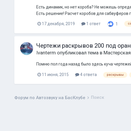
Есть динамик, но нет короба? Не можешь опреде
Есть решение! Расчет коробов для сабвуферов 
17 декабря, 2019
1 ответ
1
с
Чертежи раскрывов 200 под оран
Ivanterm
опубликовал тема в
Мастерская
Помню пол года назад было здесь куча чертежей
11 июня, 2015
4 ответа
раскрывы
Поиск
Форум по Автозвуку на БасКлубе