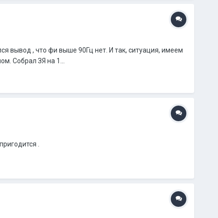
я вывод , что фи выше 90Гц нет. И так, ситуация, имеем
. Собрал ЗЯ на 1...
пригодится .