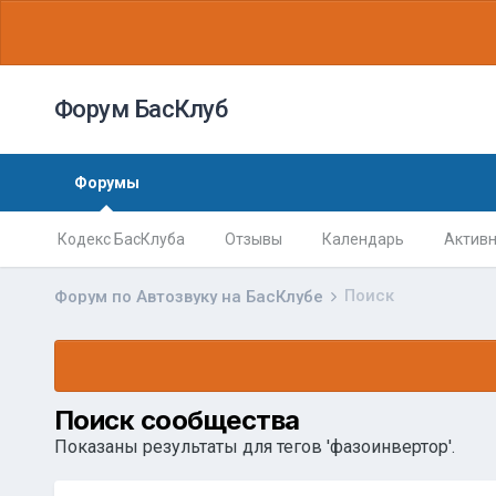
Форум БасКлуб
Форумы
Кодекс БасКлуба
Отзывы
Календарь
Активн
Поиск
Форум по Автозвуку на БасКлубе
Поиск сообщества
Показаны результаты для тегов 'фазоинвертор'.