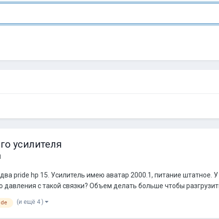
го усилителя
я
ва pride hp 15. Усилитель имею аватар 2000.1, питание штатное. 
давления с такой связки? Объем делать больше чтобы разгрузить 
(и ещё 4 )
ide