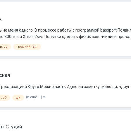
а
не меня одного. В процессе работы с программой bassport Появилс
300rms и Xmas 2мм. Попытки сделать физик закончились провалом
ртор
громкий тыл
ская
 реализацией Круто Можно взять Идею на заметку, мало ли, вдруг 
(и ещё 1 )
ороб
фи
от Студий