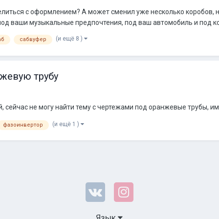
литься с оформлением? А может сменил уже несколько коробов, но 
под ваши музыкальные предпочтения, под ваш автомобиль и под ко
(и ещё 8 )
аб
сабвуфер
жевую трубу
, сейчас не могу найти тему с чертежами под оранжевые трубы, име
(и ещё 1 )
фазоинвертор
Язык