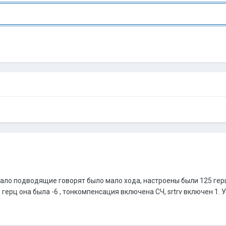
рывало подводящие говорят было мало хода, настроены были 125 гер
ерц она была -6 , тонкомпенсация включена СЧ, srtrv включен 1. Ус