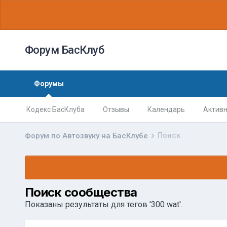
Форум БасКлуб
Форумы
Кодекс БасКлуба
Отзывы
Календарь
Активн
Поиск
Форум по Автозвуку на БасКлубе
Поиск сообщества
Показаны результаты для тегов '300 wat'.