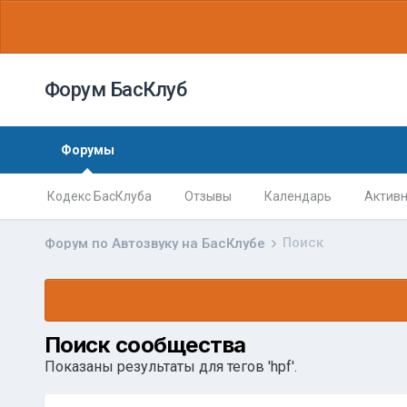
Форум БасКлуб
Форумы
Кодекс БасКлуба
Отзывы
Календарь
Активн
Поиск
Форум по Автозвуку на БасКлубе
Поиск сообщества
Показаны результаты для тегов 'hpf'.