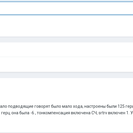
рывало подводящие говорят было мало хода, настроены были 125 гер
ерц она была -6 , тонкомпенсация включена СЧ, srtrv включен 1. Ус