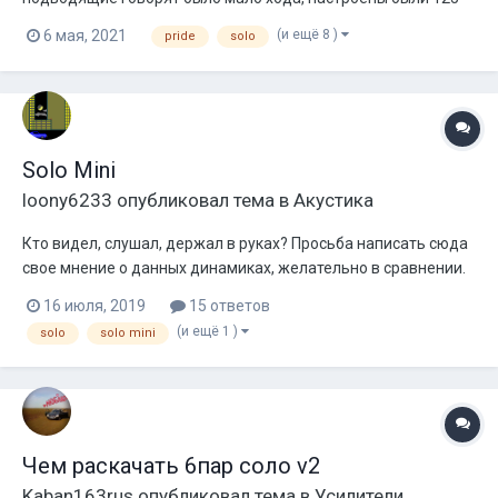
герц 4 порядком с мафона пионер, с верху распущены,
(и ещё 8 )
6 мая, 2021
pride
solo
эквалайзер был весь по нулям кроме частоты 80 герц она
была -6 , тонкомпенсация включена СЧ, srtrv включен 1.
Усилитель кватро xl мостами. Пос...
Solo Mini
loony6233
опубликовал тема в
Акустика
Кто видел, слушал, держал в руках? Просьба написать сюда
свое мнение о данных динамиках, желательно в сравнении.
Хотелось бы получить от представителей характеристики
16 июля, 2019
15 ответов
размеры,графики ачх, а так же рекомендации по
(и ещё 1 )
solo
solo mini
использованию.
Чем раскачать 6пар соло v2
Kaban163rus
опубликовал тема в
Усилители